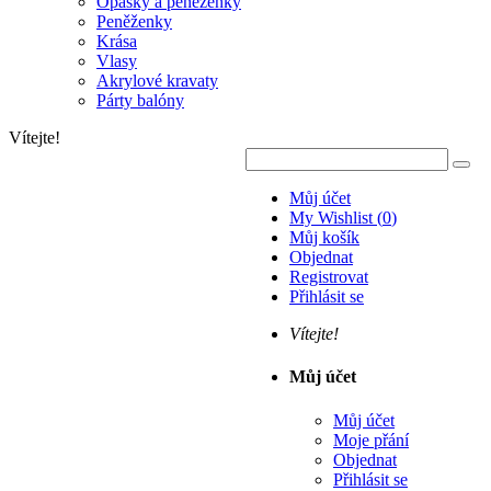
Opasky a peněženky
Peněženky
Krása
Vlasy
Akrylové kravaty
Párty balóny
Vítejte!
Můj účet
My Wishlist
(
0
)
Můj košík
Objednat
Registrovat
Přihlásit se
Vítejte!
Můj účet
Můj účet
Moje přání
Objednat
Přihlásit se