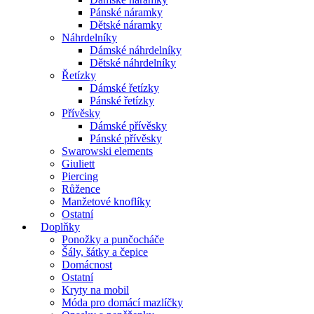
Pánské náramky
Dětské náramky
Náhrdelníky
Dámské náhrdelníky
Dětské náhrdelníky
Řetízky
Dámské řetízky
Pánské řetízky
Přívěsky
Dámské přívěsky
Pánské přívěsky
Swarowski elements
Giuliett
Piercing
Růžence
Manžetové knoflíky
Ostatní
Doplňky
Ponožky a punčocháče
Šály, šátky a čepice
Domácnost
Ostatní
Kryty na mobil
Móda pro domácí mazlíčky