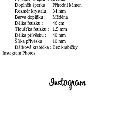
Doplněk šperku :
Přírodní kámen
Rozměr krystalu :
34 mm
Barva doplňku :
Měděná
Délka řetízku :
46 cm
Tloušťka řetízku :
1,5 mm
Délka přívěsku :
40 mm
Šířka přívěsku :
10 mm
Dárková krabička :
Bez krabičky
Instagram Photos