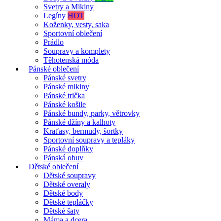
Svetry a Mikiny
Legíny
HOT
Koženky, vesty, saka
Sportovní oblečení
Prádlo
Soupravy a komplety
Těhotenská móda
Pánské oblečení
Pánské svetry
Pánské mikiny
Pánské trička
Pánské košile
Pánské bundy, parky, větrovky
Pánské džíny a kalhoty
Kraťasy, bermudy, šortky
Sportovní soupravy a tepláky
Pánské doplňky
Pánská obuv
Dětské oblečení
Dětské soupravy
Dětské overaly
Dětské body
Dětské tepláčky
Dětské šaty
Máma a dcera