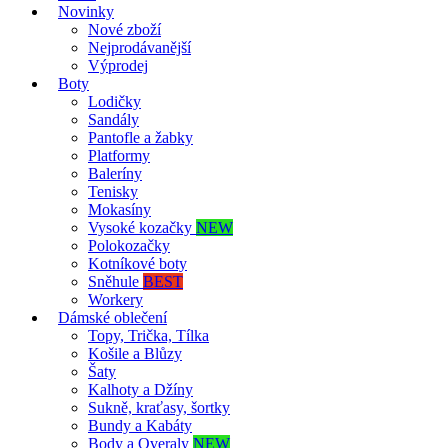
Novinky
Nové zboží
Nejprodávanější
Výprodej
Boty
Lodičky
Sandály
Pantofle a žabky
Platformy
Baleríny
Tenisky
Mokasíny
Vysoké kozačky
NEW
Polokozačky
Kotníkové boty
Sněhule
BEST
Workery
Dámské oblečení
Topy, Trička, Tílka
Košile a Blůzy
Šaty
Kalhoty a Džíny
Sukně, kraťasy, šortky
Bundy a Kabáty
Body a Overaly
NEW