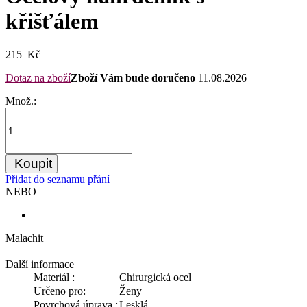
křišťálem
215 Kč
Dotaz na zboží
Zboží Vám bude doručeno
11.08.2026
Množ.:
Koupit
Přidat do seznamu přání
NEBO
Malachit
Další informace
Materiál :
Chirurgická ocel
Určeno pro:
Ženy
Povrchová úprava :
Lesklá