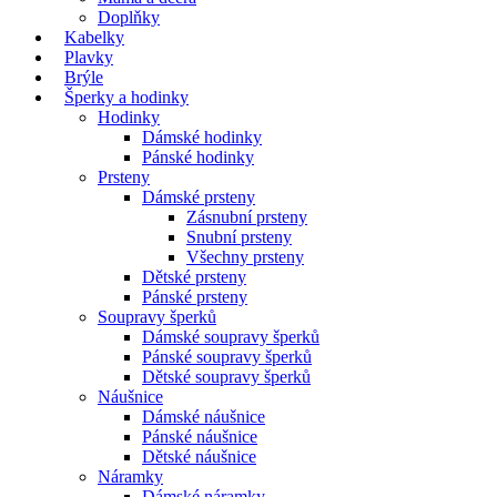
Doplňky
Kabelky
Plavky
Brýle
Šperky a hodinky
Hodinky
Dámské hodinky
Pánské hodinky
Prsteny
Dámské prsteny
Zásnubní prsteny
Snubní prsteny
Všechny prsteny
Dětské prsteny
Pánské prsteny
Soupravy šperků
Dámské soupravy šperků
Pánské soupravy šperků
Dětské soupravy šperků
Náušnice
Dámské náušnice
Pánské náušnice
Dětské náušnice
Náramky
Dámské náramky