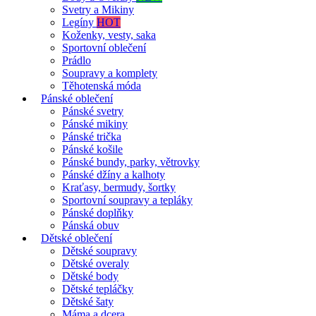
Svetry a Mikiny
Legíny
HOT
Koženky, vesty, saka
Sportovní oblečení
Prádlo
Soupravy a komplety
Těhotenská móda
Pánské oblečení
Pánské svetry
Pánské mikiny
Pánské trička
Pánské košile
Pánské bundy, parky, větrovky
Pánské džíny a kalhoty
Kraťasy, bermudy, šortky
Sportovní soupravy a tepláky
Pánské doplňky
Pánská obuv
Dětské oblečení
Dětské soupravy
Dětské overaly
Dětské body
Dětské tepláčky
Dětské šaty
Máma a dcera