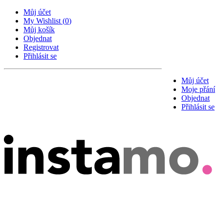
Můj účet
My Wishlist
(
0
)
Můj košík
Objednat
Registrovat
Přihlásit se
Můj účet
Moje přání
Objednat
Přihlásit se