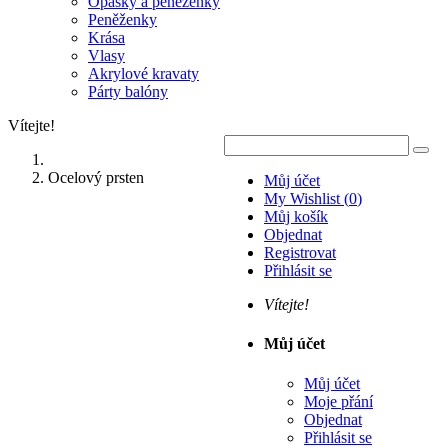
Opasky a peněženky
Peněženky
Krása
Vlasy
Akrylové kravaty
Párty balóny
Vítejte!
Ocelový prsten
Můj účet
My Wishlist
(
0
)
Můj košík
Objednat
Registrovat
Přihlásit se
Vítejte!
Můj účet
Můj účet
Moje přání
Objednat
Přihlásit se