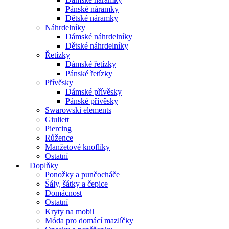
Pánské náramky
Dětské náramky
Náhrdelníky
Dámské náhrdelníky
Dětské náhrdelníky
Řetízky
Dámské řetízky
Pánské řetízky
Přívěsky
Dámské přívěsky
Pánské přívěsky
Swarowski elements
Giuliett
Piercing
Růžence
Manžetové knoflíky
Ostatní
Doplňky
Ponožky a punčocháče
Šály, šátky a čepice
Domácnost
Ostatní
Kryty na mobil
Móda pro domácí mazlíčky