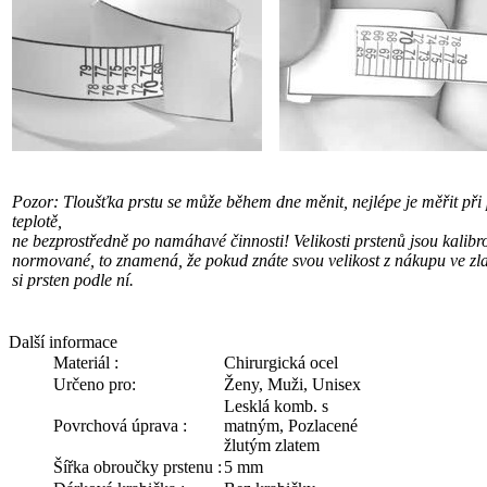
Pozor: Tloušťka prstu se může během dne měnit, nejlépe je měřit při
teplotě,
ne bezprostředně po namáhavé činnosti! Velikosti prstenů jsou kalibr
normované, to znamená, že pokud znáte svou velikost z nákupu ve zlat
si prsten podle ní.
Další informace
Materiál :
Chirurgická ocel
Určeno pro:
Ženy, Muži, Unisex
Lesklá komb. s
Povrchová úprava :
matným, Pozlacené
žlutým zlatem
Šířka obroučky prstenu :
5 mm