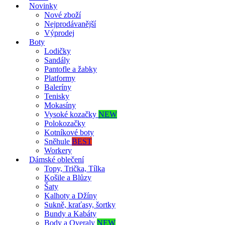
Novinky
Nové zboží
Nejprodávanější
Výprodej
Boty
Lodičky
Sandály
Pantofle a žabky
Platformy
Baleríny
Tenisky
Mokasíny
Vysoké kozačky
NEW
Polokozačky
Kotníkové boty
Sněhule
BEST
Workery
Dámské oblečení
Topy, Trička, Tílka
Košile a Blůzy
Šaty
Kalhoty a Džíny
Sukně, kraťasy, šortky
Bundy a Kabáty
Body a Overaly
NEW