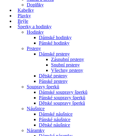
Doplňky
Kabelky
Plavky
Brýle
Šperky a hodinky
Hodinky
Dámské hodinky
Pánské hodinky
Prsteny
Dámské prsteny
Zásnubní prsteny
Snubní prsteny
Všechny prsteny
Dětské prsteny
Pánské prsteny
Soupravy šperků
Dámské soupravy šperků
Pánské soupravy šperků
Dětské soupravy šperků
Náušnice
Dámské náušnice
Pánské náušnice
Dětské náušnice
Náramky
Dámské náramky