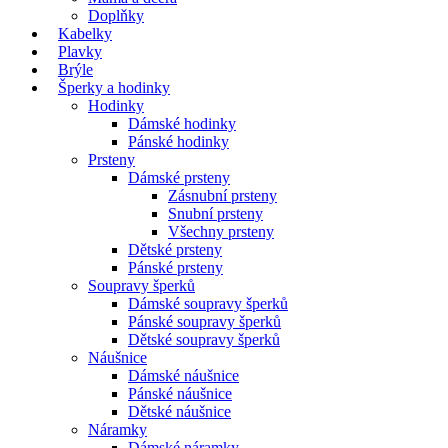
Doplňky
Kabelky
Plavky
Brýle
Šperky a hodinky
Hodinky
Dámské hodinky
Pánské hodinky
Prsteny
Dámské prsteny
Zásnubní prsteny
Snubní prsteny
Všechny prsteny
Dětské prsteny
Pánské prsteny
Soupravy šperků
Dámské soupravy šperků
Pánské soupravy šperků
Dětské soupravy šperků
Náušnice
Dámské náušnice
Pánské náušnice
Dětské náušnice
Náramky
Dámské náramky