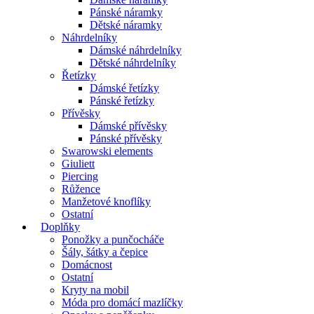
Pánské náramky
Dětské náramky
Náhrdelníky
Dámské náhrdelníky
Dětské náhrdelníky
Řetízky
Dámské řetízky
Pánské řetízky
Přívěsky
Dámské přívěsky
Pánské přívěsky
Swarowski elements
Giuliett
Piercing
Růžence
Manžetové knoflíky
Ostatní
Doplňky
Ponožky a punčocháče
Šály, šátky a čepice
Domácnost
Ostatní
Kryty na mobil
Móda pro domácí mazlíčky