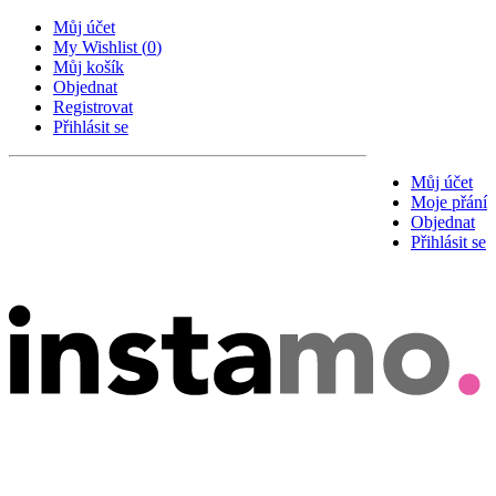
Můj účet
My Wishlist
(
0
)
Můj košík
Objednat
Registrovat
Přihlásit se
Můj účet
Moje přání
Objednat
Přihlásit se