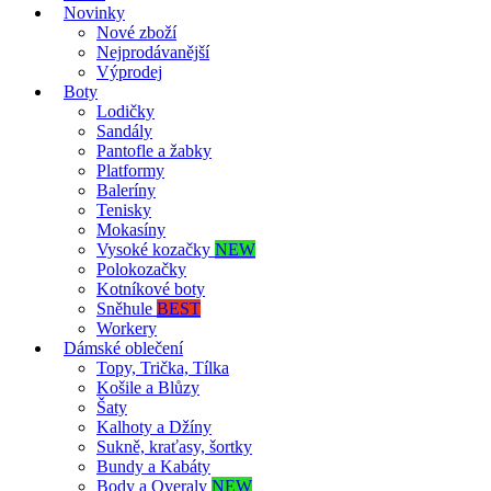
Novinky
Nové zboží
Nejprodávanější
Výprodej
Boty
Lodičky
Sandály
Pantofle a žabky
Platformy
Baleríny
Tenisky
Mokasíny
Vysoké kozačky
NEW
Polokozačky
Kotníkové boty
Sněhule
BEST
Workery
Dámské oblečení
Topy, Trička, Tílka
Košile a Blůzy
Šaty
Kalhoty a Džíny
Sukně, kraťasy, šortky
Bundy a Kabáty
Body a Overaly
NEW