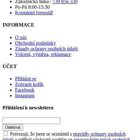
Zákaznická linka :
739 856 339
Po-Pá 8:00-15:30
Kontaktní formulář
INFORMACE
O nás
Obchodní podmínky
Zásady ochrany osobních údajů
Vrácení, výměna, reklamace
ÚČET
Přihlásit se
Zobrazit košík
Facebook
Instagram
Přihlášení k newsletteru
Odebírat
Potvrzuji, že jsem se seznámil s
pravidly ochrany osobních
údajů
a uděluji výslovný souhlas se
zpracováním mých osobních