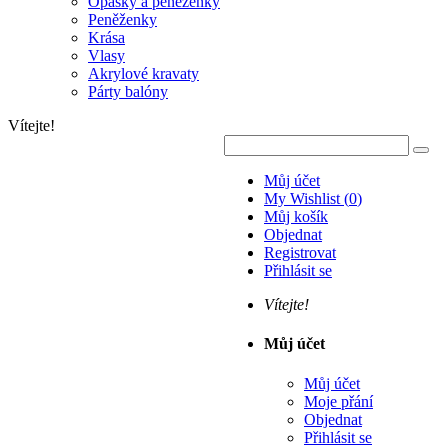
Opasky a peněženky
Peněženky
Krása
Vlasy
Akrylové kravaty
Párty balóny
Vítejte!
Můj účet
My Wishlist
(
0
)
Můj košík
Objednat
Registrovat
Přihlásit se
Vítejte!
Můj účet
Můj účet
Moje přání
Objednat
Přihlásit se