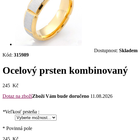
Dostupnost:
Skladem
Kód:
315989
Ocelový prsten kombinovaný
245 Kč
Dotaz na zboží
Zboží Vám bude doručeno
11.08.2026
*
Veľkosť prsteňa :
* Povinná pole
245 Kč