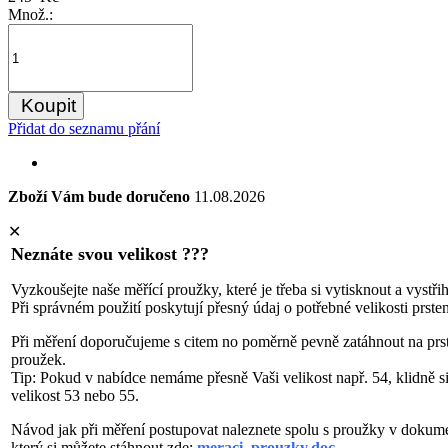
Množ.:
Koupit
Přidat do seznamu přání
Zboží Vám bude doručeno
11.08.2026
✕
Neznáte svou velikost ???
Vyzkoušejte naše měřící proužky, které je třeba si vytisknout a vystři
Při správném použití poskytují přesný údaj o potřebné velikosti prste
Při měření doporučujeme s citem no poměrně pevně zatáhnout na prs
proužek.
Tip: Pokud v nabídce nemáme přesně Vaši velikost např. 54, klidně s
velikost 53 nebo 55.
Návod jak při měření postupovat naleznete spolu s proužky v dokum
který si můžete stáhnout zde:
meraci_prouzky.doc