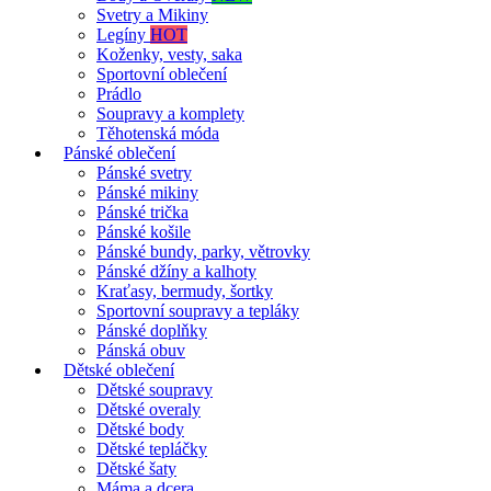
Svetry a Mikiny
Legíny
HOT
Koženky, vesty, saka
Sportovní oblečení
Prádlo
Soupravy a komplety
Těhotenská móda
Pánské oblečení
Pánské svetry
Pánské mikiny
Pánské trička
Pánské košile
Pánské bundy, parky, větrovky
Pánské džíny a kalhoty
Kraťasy, bermudy, šortky
Sportovní soupravy a tepláky
Pánské doplňky
Pánská obuv
Dětské oblečení
Dětské soupravy
Dětské overaly
Dětské body
Dětské tepláčky
Dětské šaty
Máma a dcera