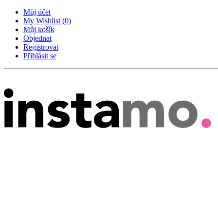
Můj účet
My Wishlist
(
0
)
Můj košík
Objednat
Registrovat
Přihlásit se