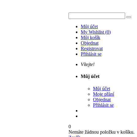
Můj účet
My Wishlist
(
0
)
Můj košík
Objednat
Registrovat
Přihlásit se
Vítejte!
Můj účet
Můj účet
Moje přání
Objednat
Přihlásit se
0
Nemáte žádnou položku v košíku.