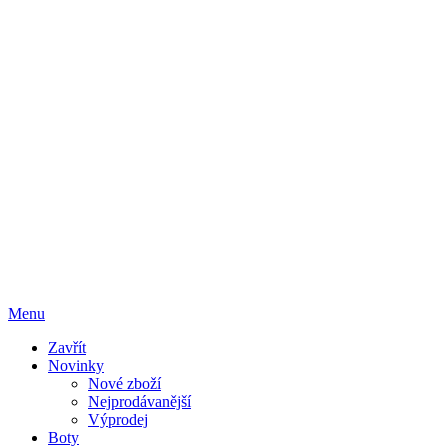
Menu
Zavřít
Novinky
Nové zboží
Nejprodávanější
Výprodej
Boty