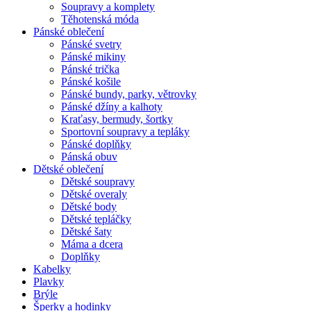
Soupravy a komplety
Těhotenská móda
Pánské oblečení
Pánské svetry
Pánské mikiny
Pánské trička
Pánské košile
Pánské bundy, parky, větrovky
Pánské džíny a kalhoty
Kraťasy, bermudy, šortky
Sportovní soupravy a tepláky
Pánské doplňky
Pánská obuv
Dětské oblečení
Dětské soupravy
Dětské overaly
Dětské body
Dětské tepláčky
Dětské šaty
Máma a dcera
Doplňky
Kabelky
Plavky
Brýle
Šperky a hodinky