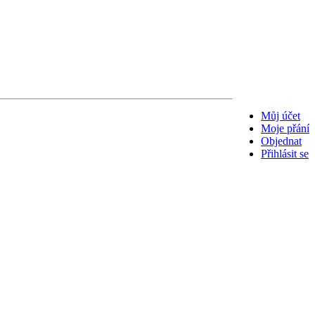
Můj účet
Moje přání
Objednat
Přihlásit se