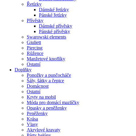
Řetízky
Dámské řetízky
Pánské řetízky
Přívěsky
Dámské přívěsky
Pánské přívěsky
Swarowski elements
Giuliett
Piercing
Růžence
Manžetové knoflíky
Ostatní
Doplňky
Ponožky a punčocháče
Šály, šátky a čepice
Domácnost
Ostatní
Kryty na mobil
Móda pro domácí mazlíčky
Opasky a peněženky
Peněženky
Krása
Vlasy
Akrylové kravaty
Párty balóny