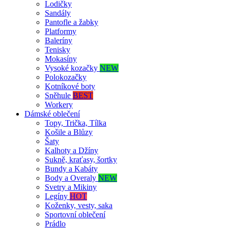
Lodičky
Sandály
Pantofle a žabky
Platformy
Baleríny
Tenisky
Mokasíny
Vysoké kozačky
NEW
Polokozačky
Kotníkové boty
Sněhule
BEST
Workery
Dámské oblečení
Topy, Trička, Tílka
Košile a Blůzy
Šaty
Kalhoty a Džíny
Sukně, kraťasy, šortky
Bundy a Kabáty
Body a Overaly
NEW
Svetry a Mikiny
Legíny
HOT
Koženky, vesty, saka
Sportovní oblečení
Prádlo