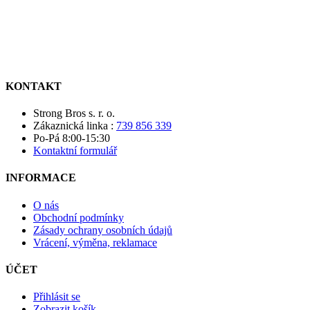
KONTAKT
Strong Bros s. r. o.
Zákaznická linka :
739 856 339
Po-Pá 8:00-15:30
Kontaktní formulář
INFORMACE
O nás
Obchodní podmínky
Zásady ochrany osobních údajů
Vrácení, výměna, reklamace
ÚČET
Přihlásit se
Zobrazit košík