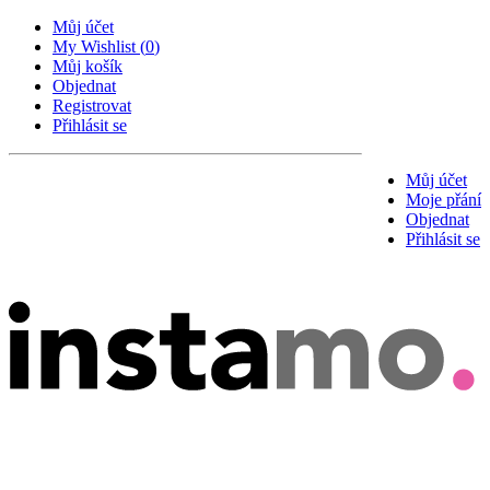
Můj účet
My Wishlist
(
0
)
Můj košík
Objednat
Registrovat
Přihlásit se
Můj účet
Moje přání
Objednat
Přihlásit se