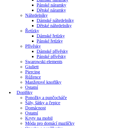
Pánské náramky
Dětské náramky
Náhrdelníky
Dámské náhrdelníky
Dětské náhrdelníky
Řetízky
Dámské řetízky
Pánské řetízky
Přívěsky
Dámské přívěsky
Pánské přívěsky
Swarowski elements
Giuliett
Piercing
Růžence
Manžetové knoflíky
Ostatní
Doplňky
Ponožky a punčocháče
Šály, šátky a čepice
Domácnost
Ostatní
Kryty na mobil
Móda pro domácí mazlíčky