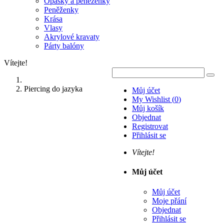
Opasky a peněženky
Peněženky
Krása
Vlasy
Akrylové kravaty
Párty balóny
Vítejte!
Piercing do jazyka
Můj účet
My Wishlist
(
0
)
Můj košík
Objednat
Registrovat
Přihlásit se
Vítejte!
Můj účet
Můj účet
Moje přání
Objednat
Přihlásit se