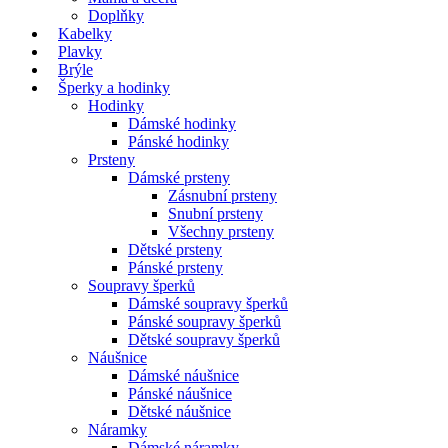
Doplňky
Kabelky
Plavky
Brýle
Šperky a hodinky
Hodinky
Dámské hodinky
Pánské hodinky
Prsteny
Dámské prsteny
Zásnubní prsteny
Snubní prsteny
Všechny prsteny
Dětské prsteny
Pánské prsteny
Soupravy šperků
Dámské soupravy šperků
Pánské soupravy šperků
Dětské soupravy šperků
Náušnice
Dámské náušnice
Pánské náušnice
Dětské náušnice
Náramky
Dámské náramky