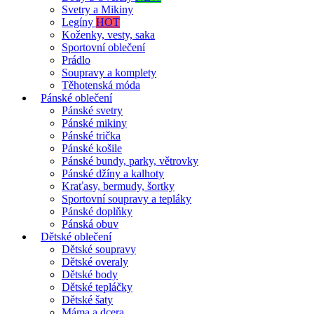
Svetry a Mikiny
Legíny
HOT
Koženky, vesty, saka
Sportovní oblečení
Prádlo
Soupravy a komplety
Těhotenská móda
Pánské oblečení
Pánské svetry
Pánské mikiny
Pánské trička
Pánské košile
Pánské bundy, parky, větrovky
Pánské džíny a kalhoty
Kraťasy, bermudy, šortky
Sportovní soupravy a tepláky
Pánské doplňky
Pánská obuv
Dětské oblečení
Dětské soupravy
Dětské overaly
Dětské body
Dětské tepláčky
Dětské šaty
Máma a dcera