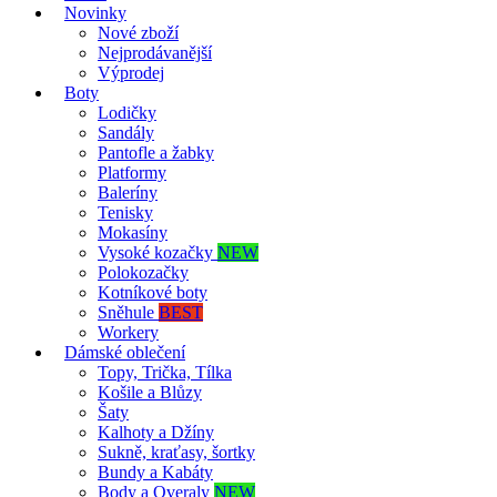
Novinky
Nové zboží
Nejprodávanější
Výprodej
Boty
Lodičky
Sandály
Pantofle a žabky
Platformy
Baleríny
Tenisky
Mokasíny
Vysoké kozačky
NEW
Polokozačky
Kotníkové boty
Sněhule
BEST
Workery
Dámské oblečení
Topy, Trička, Tílka
Košile a Blůzy
Šaty
Kalhoty a Džíny
Sukně, kraťasy, šortky
Bundy a Kabáty
Body a Overaly
NEW