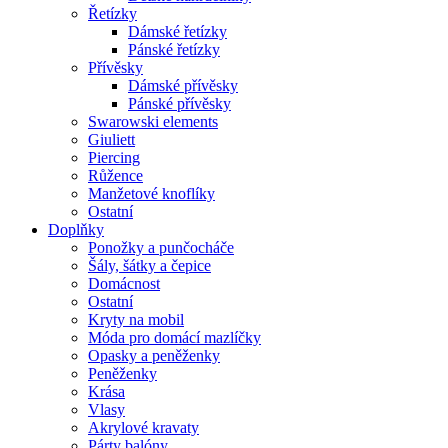
Řetízky
Dámské řetízky
Pánské řetízky
Přívěsky
Dámské přívěsky
Pánské přívěsky
Swarowski elements
Giuliett
Piercing
Růžence
Manžetové knoflíky
Ostatní
Doplňky
Ponožky a punčocháče
Šály, šátky a čepice
Domácnost
Ostatní
Kryty na mobil
Móda pro domácí mazlíčky
Opasky a peněženky
Peněženky
Krása
Vlasy
Akrylové kravaty
Párty balóny