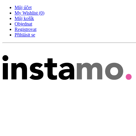
Můj účet
My Wishlist
(
0
)
Můj košík
Objednat
Registrovat
Přihlásit se