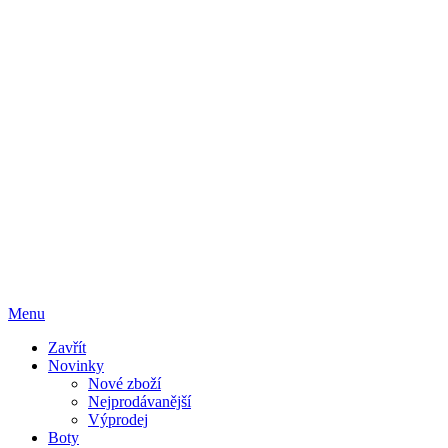
Menu
Zavřít
Novinky
Nové zboží
Nejprodávanější
Výprodej
Boty