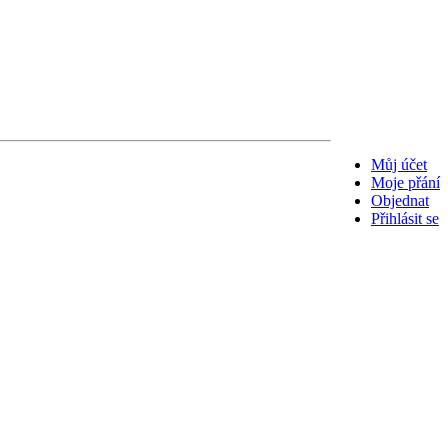
Můj účet
Moje přání
Objednat
Přihlásit se