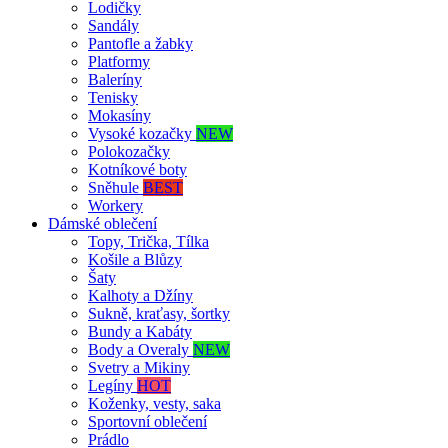
Lodičky
Sandály
Pantofle a žabky
Platformy
Baleríny
Tenisky
Mokasíny
Vysoké kozačky
NEW
Polokozačky
Kotníkové boty
Sněhule
BEST
Workery
Dámské oblečení
Topy, Trička, Tílka
Košile a Blůzy
Šaty
Kalhoty a Džíny
Sukně, kraťasy, šortky
Bundy a Kabáty
Body a Overaly
NEW
Svetry a Mikiny
Legíny
HOT
Koženky, vesty, saka
Sportovní oblečení
Prádlo