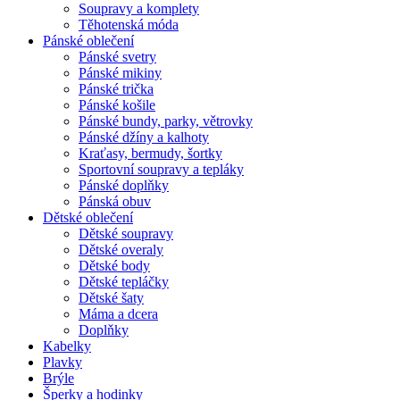
Soupravy a komplety
Těhotenská móda
Pánské oblečení
Pánské svetry
Pánské mikiny
Pánské trička
Pánské košile
Pánské bundy, parky, větrovky
Pánské džíny a kalhoty
Kraťasy, bermudy, šortky
Sportovní soupravy a tepláky
Pánské doplňky
Pánská obuv
Dětské oblečení
Dětské soupravy
Dětské overaly
Dětské body
Dětské tepláčky
Dětské šaty
Máma a dcera
Doplňky
Kabelky
Plavky
Brýle
Šperky a hodinky