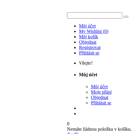
Můj účet
My Wishlist
(
0
)
Můj košík
Objednat
Registrovat
Přihlásit se
Vítejte!
Můj účet
Můj účet
Moje přání
Objednat
Přihlásit se
0
Nemáte žádnou položku v košíku.