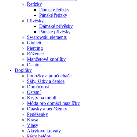
Řetízky
Dámské řetízky
Pánské řetízky
Přívěsky
Dámské přívěsky
Pánské přívěsky
Swarowski elements
Giuliett
Piercing
Růžence
Manžetové knoflíky
Ostatní
Doplňky
Ponožky a punčocháče
Šály, šátky a čepice
Domácnost
Ostatní
Kryty na mobil
Móda pro domácí mazlíčky
Opasky a peněženky
Peněženky
Krása
Vlasy
Akrylové kravaty
Párty balóny