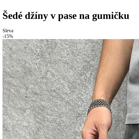
Šedé džíny v pase na gumičku
Sleva
-15%