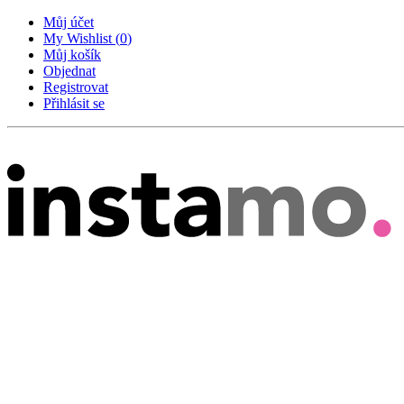
Můj účet
My Wishlist
(
0
)
Můj košík
Objednat
Registrovat
Přihlásit se