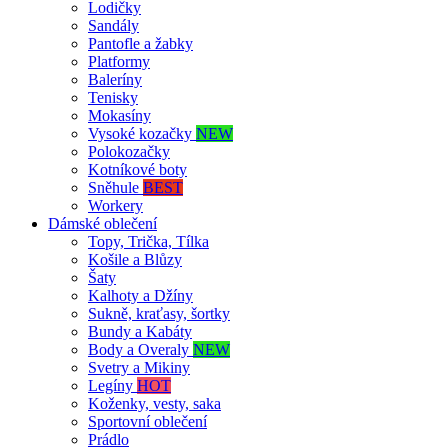
Lodičky
Sandály
Pantofle a žabky
Platformy
Baleríny
Tenisky
Mokasíny
Vysoké kozačky
NEW
Polokozačky
Kotníkové boty
Sněhule
BEST
Workery
Dámské oblečení
Topy, Trička, Tílka
Košile a Blůzy
Šaty
Kalhoty a Džíny
Sukně, kraťasy, šortky
Bundy a Kabáty
Body a Overaly
NEW
Svetry a Mikiny
Legíny
HOT
Koženky, vesty, saka
Sportovní oblečení
Prádlo