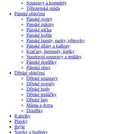
Soupravy a komplety
Těhotenská móda
Pánské oblečení
Pánské svetry
Pánské mikiny
Pánské trička
Pánské košile
Pánské bundy, parky, větrovky
Pánské džíny a kalhoty
Kraťasy, bermudy, šortky
Sportovní soupravy a tepláky
Pánské doplňky
Pánská obuv
Dětské oblečení
Dětské soupravy
Dětské overaly
Dětské body
Dětské tepláčky
Dětské šaty
Máma a dcera
Doplňky
Kabelky
Plavky
Brýle
Šperky a hodinky