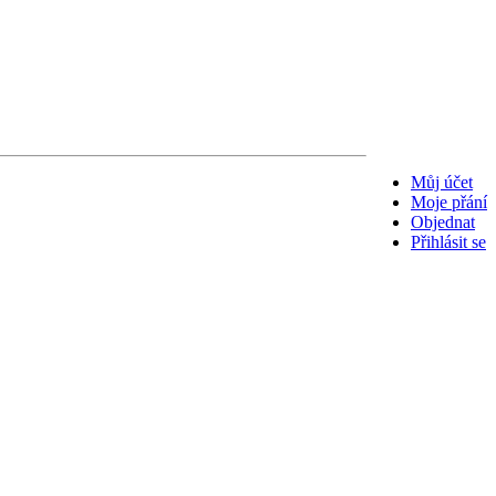
Můj účet
Moje přání
Objednat
Přihlásit se