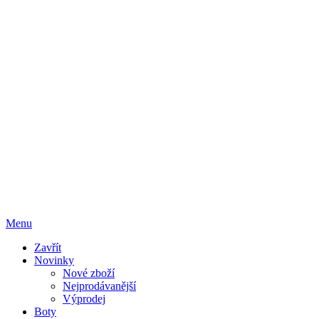
Menu
Zavřít
Novinky
Nové zboží
Nejprodávanější
Výprodej
Boty