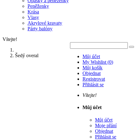
Opasky a peněženky
Peněženky
Krása
Vlasy
Akrylové kravaty
Párty balóny
Vítejte!
Šedý overal
Můj účet
My Wishlist
(
0
)
Můj košík
Objednat
Registrovat
Přihlásit se
Vítejte!
Můj účet
Můj účet
Moje přání
Objednat
Přihlásit se