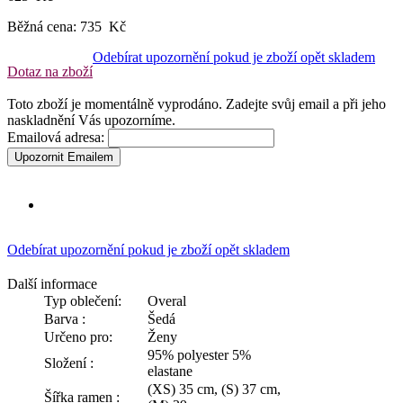
Běžná cena:
735 Kč
Odebírat upozornění pokud je zboží opět skladem
Dotaz na zboží
Toto zboží je momentálně vyprodáno. Zadejte svůj email a při jeho
naskladnění Vás upozorníme.
Emailová adresa:
Upozornit Emailem
Odebírat upozornění pokud je zboží opět skladem
Další informace
Typ oblečení:
Overal
Barva :
Šedá
Určeno pro:
Ženy
95% polyester 5%
Složení :
elastane
(XS) 35 cm, (S) 37 cm,
Šířka ramen :