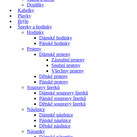
Doplňky
Kabelky
Plavky
Brýle
Šperky a hodinky
Hodinky
Dámské hodinky
Pánské hodinky
Prsteny
Dámské prsteny
Zásnubní prsteny
Snubní prsteny
Všechny prsteny
Dětské prsteny
Pánské prsteny
Soupravy šperků
Dámské soupravy šperků
Pánské soupravy šperků
Dětské soupravy šperků
Náušnice
Dámské náušnice
Pánské náušnice
Dětské náušnice
Náramky
Dámské náramky