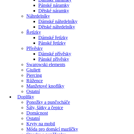
Pánské náramky
Dětské náramky
Náhrdelníky
Dámské náhrdelníky
Dětské náhrdelníky
Řetízky
Dámské řetízky
Pánské řetízky
Přívěsky
Dámské přívěsky
Pánské přívěsky
Swarowski elements
Giuliett
Piercing
Růžence
Manžetové knoflíky
Ostatní
Doplňky
Ponožky a punčocháče
Šály, šátky a čepice
Domácnost
Ostatní
Kryty na mobil
Móda pro domácí mazlíčky