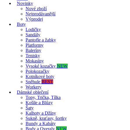
Novinky
Nové zboží
Nejprodávanější
Výprodej
Boty
Lodičky
Sandály
Pantofle a žabky
Platformy
Baleríny
Tenisky
Mokasíny
Vysoké kozačky
NEW
Polokozačky
Kotníkové boty
Sněhule
BEST
Workery
Dámské oblečení
Topy, Trička, Tílka
Košile a Blůzy
Šaty
Kalhoty a Džíny
Sukně, kraťasy, šortky
Bundy a Kabáty
Body a Overaly
NEW