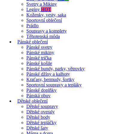
Svetry a Mikiny
Legíny
HOT
Koženky, vesty, saka
Sportovní oblečení
Prádlo
Soupravy a komplety
Těhotenská móda
Pánské oblečení
Pánské svetry
Pánské mikiny
Pánské trička
Pánské košile
Pánské bundy, parky, větrovky
Pánské džíny a kalhoty
Kraťasy, bermudy, šortky
Sportovní soupravy a tepláky
Pánské doplňky
Pánská obuv
Dětské oblečení
Dětské soupravy
Dětské overaly
Dětské body
Dětské tepláčky
Dětské šaty
Máma a dcera