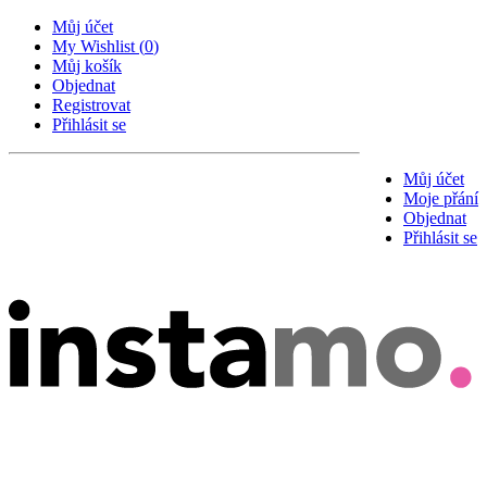
Můj účet
My Wishlist
(
0
)
Můj košík
Objednat
Registrovat
Přihlásit se
Můj účet
Moje přání
Objednat
Přihlásit se