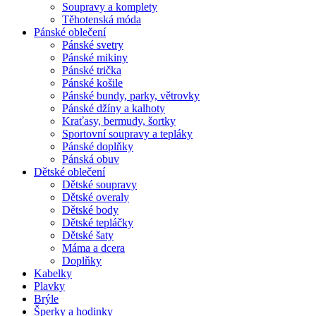
Soupravy a komplety
Těhotenská móda
Pánské oblečení
Pánské svetry
Pánské mikiny
Pánské trička
Pánské košile
Pánské bundy, parky, větrovky
Pánské džíny a kalhoty
Kraťasy, bermudy, šortky
Sportovní soupravy a tepláky
Pánské doplňky
Pánská obuv
Dětské oblečení
Dětské soupravy
Dětské overaly
Dětské body
Dětské tepláčky
Dětské šaty
Máma a dcera
Doplňky
Kabelky
Plavky
Brýle
Šperky a hodinky