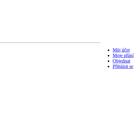
Můj účet
Moje přání
Objednat
Přihlásit se