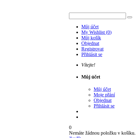
Můj účet
My Wishlist
(
0
)
Můj košík
Objednat
Registrovat
Přihlásit se
Vítejte!
Můj účet
Můj účet
Moje přání
Objednat
Přihlásit se
0
Nemáte žádnou položku v košíku.