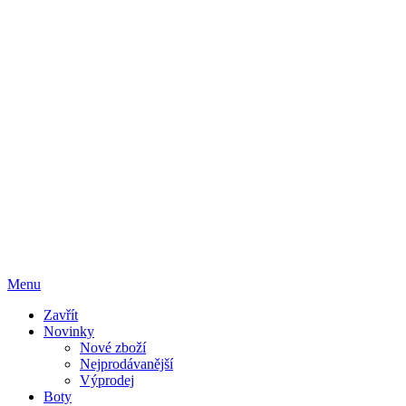
Menu
Zavřít
Novinky
Nové zboží
Nejprodávanější
Výprodej
Boty