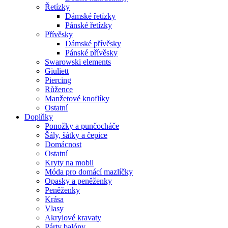
Řetízky
Dámské řetízky
Pánské řetízky
Přívěsky
Dámské přívěsky
Pánské přívěsky
Swarowski elements
Giuliett
Piercing
Růžence
Manžetové knoflíky
Ostatní
Doplňky
Ponožky a punčocháče
Šály, šátky a čepice
Domácnost
Ostatní
Kryty na mobil
Móda pro domácí mazlíčky
Opasky a peněženky
Peněženky
Krása
Vlasy
Akrylové kravaty
Párty balóny