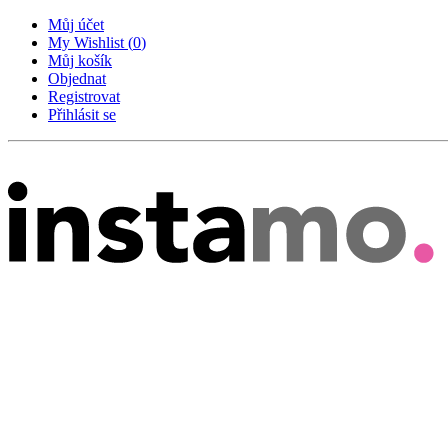
Můj účet
My Wishlist
(
0
)
Můj košík
Objednat
Registrovat
Přihlásit se