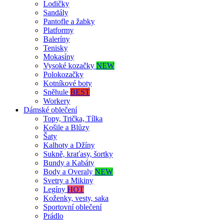
Lodičky
Sandály
Pantofle a žabky
Platformy
Baleríny
Tenisky
Mokasíny
Vysoké kozačky
NEW
Polokozačky
Kotníkové boty
Sněhule
BEST
Workery
Dámské oblečení
Topy, Trička, Tílka
Košile a Blůzy
Šaty
Kalhoty a Džíny
Sukně, kraťasy, šortky
Bundy a Kabáty
Body a Overaly
NEW
Svetry a Mikiny
Legíny
HOT
Koženky, vesty, saka
Sportovní oblečení
Prádlo