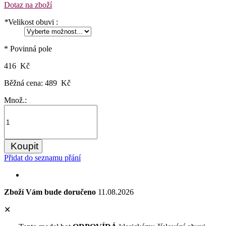
Dotaz na zboží
*
Velikost obuvi :
* Povinná pole
416 Kč
Běžná cena:
489 Kč
Množ.:
Koupit
Přidat do seznamu přání
Zboží Vám bude doručeno
11.08.2026
✕