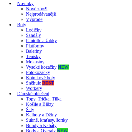
Novinky
Nové zboží
Nejprodávanější
Výprodej
Boty
Lodičky
Sandály
Pantofle a žabky
Platformy
Baleríny
Tenisky
Mokasíny
Vysoké kozačky
NEW
Polokozačky
Kotníkové boty
Sněhule
BEST
Workery
Dámské oblečení
Topy, Trička, Tílka
Košile a Blůzy
Šaty
Kalhoty a Džíny
Sukně, kraťasy, šortky
Bundy a Kabáty
Body a Overaly
NEW