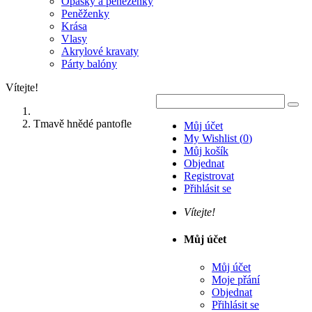
Opasky a peněženky
Peněženky
Krása
Vlasy
Akrylové kravaty
Párty balóny
Vítejte!
Tmavě hnědé pantofle
Můj účet
My Wishlist
(
0
)
Můj košík
Objednat
Registrovat
Přihlásit se
Vítejte!
Můj účet
Můj účet
Moje přání
Objednat
Přihlásit se