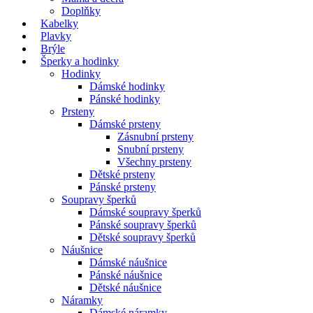
Doplňky
Kabelky
Plavky
Brýle
Šperky a hodinky
Hodinky
Dámské hodinky
Pánské hodinky
Prsteny
Dámské prsteny
Zásnubní prsteny
Snubní prsteny
Všechny prsteny
Dětské prsteny
Pánské prsteny
Soupravy šperků
Dámské soupravy šperků
Pánské soupravy šperků
Dětské soupravy šperků
Náušnice
Dámské náušnice
Pánské náušnice
Dětské náušnice
Náramky
Dámské náramky