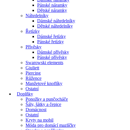
Pánské náramky
Dětské náramky
Náhrdelníky
Dámské náhrdelníky
Dětské náhrdelníky
Řetízky
Dámské řetízky
Pánské řetízky
Přívěsky
Dámské přívěsky
Pánské přívěsky
Swarowski elements
Giuliett
Piercing
Růžence
Manžetové knoflíky
Ostatní
Doplňky
Ponožky a punčocháče
Šály, šátky a čepice
Domácnost
Ostatní
Kryty na mobil
Móda pro domácí mazlíčky