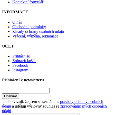
Kontaktní formulář
INFORMACE
O nás
Obchodní podmínky
Zásady ochrany osobních údajů
Vrácení, výměna, reklamace
ÚČET
Přihlásit se
Zobrazit košík
Facebook
Instagram
Přihlášení k newsletteru
Odebírat
Potvrzuji, že jsem se seznámil s
pravidly ochrany osobních
údajů
a uděluji výslovný souhlas se
zpracováním mých osobních
údajů
.