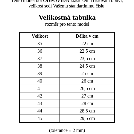
Tento model bot
ODPOVÍDÁ
klasickému číslování obuvi,
velikost sedí Vašemu standardnímu číslu.
Velikostná tabulka
rozměr
pro tento model
Velikost
Délka v cm
35
22 cm
36
22,5 cm
37
23,5 cm
38
24,5 cm
39
25 cm
40
26 cm
41
26,5 cm
42
27 cm
43
28 cm
44
28,5 cm
45
29,5 cm
(tolerance
± 2 mm)