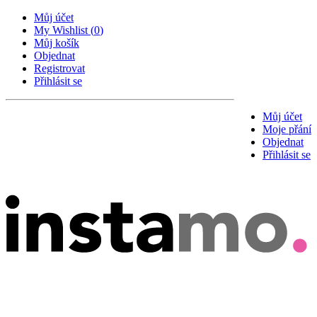
Můj účet
My Wishlist
(
0
)
Můj košík
Objednat
Registrovat
Přihlásit se
Můj účet
Moje přání
Objednat
Přihlásit se