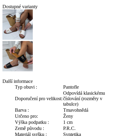
Dostupné varianty
Další informace
Typ obuvi :
Pantofle
Odpovídá klasickému
Doporučení pro velikost:
číslování (rozměry v
tabulce)
Barva :
Tmavohnědá
Určeno pro:
Ženy
Výška podpatku :
1 cm
Země původu :
P.R.C.
Materiál svršku :
Syntetika