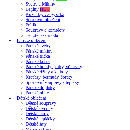
Svetry a Mikiny
Legíny
HOT
Koženky, vesty, saka
Sportovní oblečení
Prádlo
Soupravy a komplety
Těhotenská móda
Pánské oblečení
Pánské svetry
Pánské mikiny
Pánské trička
Pánské košile
Pánské bundy, parky, větrovky
Pánské džíny a kalhoty
Kraťasy, bermudy, šortky
Sportovní soupravy a tepláky
Pánské doplňky
Pánská obuv
Dětské oblečení
Dětské soupravy
Dětské overaly
Dětské body
Dětské tepláčky
Dětské šaty
Máma a dcera