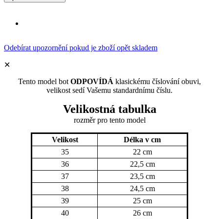
Odebírat upozornění pokud je zboží opět skladem
✕
Tento model bot
ODPOVÍDÁ
klasickému číslování obuvi,
velikost sedí Vašemu standardnímu číslu.
Velikostná tabulka
rozměr
pro tento model
Velikost
Délka v cm
35
22 cm
36
22,5 cm
37
23,5 cm
38
24,5 cm
39
25 cm
40
26 cm