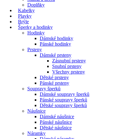
Doplňky
Kabelky
Plavky
Brýle
Šperky a hodinky
Hodinky
Dámské hodinky
Pánské hodinky
Prsteny
Dámské prsteny
Zásnubní prsteny
Snubní prsteny
Všechny prsteny
Dětské prsteny
Pánské prsteny
Soupravy šperků
Dámské soupravy šperků
Pánské soupravy šperků
Dětské soupravy šperků
Náušnice
Dámské náušnice
Pánské náušnice
Dětské náušnice
Náramky
Dámské náramky