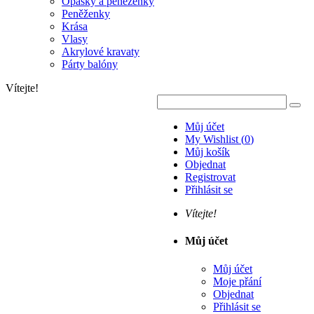
Opasky a peněženky
Peněženky
Krása
Vlasy
Akrylové kravaty
Párty balóny
Vítejte!
Můj účet
My Wishlist
(
0
)
Můj košík
Objednat
Registrovat
Přihlásit se
Vítejte!
Můj účet
Můj účet
Moje přání
Objednat
Přihlásit se