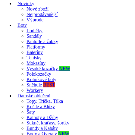
Novinky
Nové zboží
Nejprodávanější
Výprodej
Boty
Lodičky
Sandály
Pantofle a žabky
Platformy
Baleríny
Tenisky
Mokasíny
Vysoké kozačky
NEW
Polokozačky
Kotníkové boty
Sněhule
BEST
Workery
Dámské oblečení
Topy, Trička, Tílka
Košile a Blůzy
Šaty
Kalhoty a Džíny
Sukně, kraťasy, šortky
Bundy a Kabáty
Body a Overaly
NEW