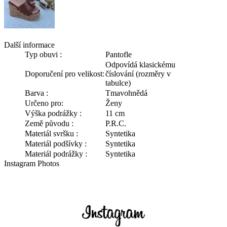
Další informace
Typ obuvi :
Pantofle
Odpovídá klasickému
Doporučení pro velikost:
číslování (rozměry v
tabulce)
Barva :
Tmavohnědá
Určeno pro:
Ženy
Výška podrážky :
11 cm
Země původu :
P.R.C.
Materiál svršku :
Syntetika
Materiál podšívky :
Syntetika
Materiál podrážky :
Syntetika
Instagram Photos