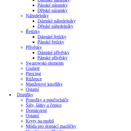
Pánské náramky
Dětské náramky
Náhrdelníky
Dámské náhrdelníky
Dětské náhrdelníky
Řetízky
Dámské řetízky
Pánské řetízky
Přívěsky
Dámské přívěsky
Pánské přívěsky
Swarowski elements
Giuliett
Piercing
Růžence
Manžetové knoflíky
Ostatní
Doplňky
Ponožky a punčocháče
Šály, šátky a čepice
Domácnost
Ostatní
Kryty na mobil
Móda pro domácí mazlíčky