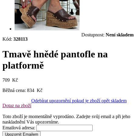
Dostupnost:
Není skladem
Kód:
328113
Tmavě hnědé pantofle na
platformě
709 Kč
Běžná cena:
834 Kč
Odebírat upozornění pokud je zboží opět skladem
Dotaz na zboží
Toto zboží je momentálně vyprodáno. Zadejte svůj email a při jeho
naskladnění Vás upozorníme.
Emailová adresa:
Upozornit Emailem