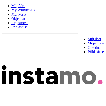
Můj účet
My Wishlist
(
0
)
Můj košík
Objednat
Registrovat
Přihlásit se
Můj účet
Moje přání
Objednat
Přihlásit se