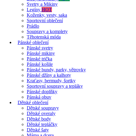
Svetry a Mikiny
Legíny
HOT
Koženky, vesty, saka
Sportovní oblečení
Prádlo
Soupravy a komplety
Těhotenská móda
Pánské oblečení
Pánské svetry
Pánské mikiny
Pánské trička
Pánské košile
Pánské bundy, parky, větrovky
Pánské džíny a kalhoty
Kraťasy, bermudy, šortky
Sportovní soupravy a tepláky
Pánské doplňky
Pánská obuv
Dětské oblečení
Dětské soupravy
Dětské overaly
Dětské body
Dětské tepláčky
Dětské šaty
Máma a dcera