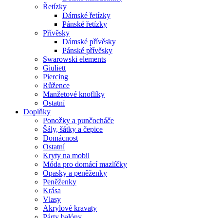
Řetízky
Dámské řetízky
Pánské řetízky
Přívěsky
Dámské přívěsky
Pánské přívěsky
Swarowski elements
Giuliett
Piercing
Růžence
Manžetové knoflíky
Ostatní
Doplňky
Ponožky a punčocháče
Šály, šátky a čepice
Domácnost
Ostatní
Kryty na mobil
Móda pro domácí mazlíčky
Opasky a peněženky
Peněženky
Krása
Vlasy
Akrylové kravaty
Párty balóny