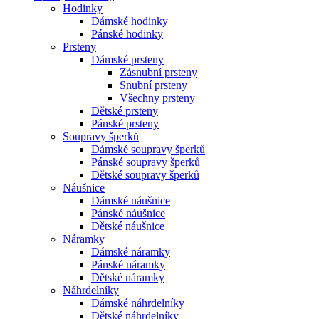
Hodinky
Dámské hodinky
Pánské hodinky
Prsteny
Dámské prsteny
Zásnubní prsteny
Snubní prsteny
Všechny prsteny
Dětské prsteny
Pánské prsteny
Soupravy šperků
Dámské soupravy šperků
Pánské soupravy šperků
Dětské soupravy šperků
Náušnice
Dámské náušnice
Pánské náušnice
Dětské náušnice
Náramky
Dámské náramky
Pánské náramky
Dětské náramky
Náhrdelníky
Dámské náhrdelníky
Dětské náhrdelníky