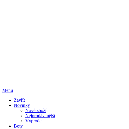
Menu
Zavřít
Novinky
Nové zboží
Nejprodávanější
Výprodej
Boty