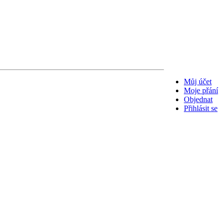
Můj účet
Moje přání
Objednat
Přihlásit se