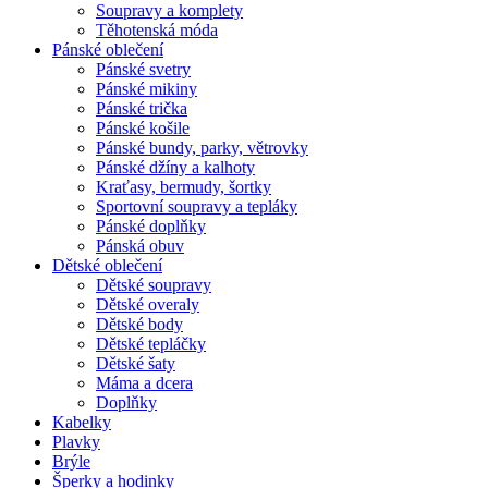
Soupravy a komplety
Těhotenská móda
Pánské oblečení
Pánské svetry
Pánské mikiny
Pánské trička
Pánské košile
Pánské bundy, parky, větrovky
Pánské džíny a kalhoty
Kraťasy, bermudy, šortky
Sportovní soupravy a tepláky
Pánské doplňky
Pánská obuv
Dětské oblečení
Dětské soupravy
Dětské overaly
Dětské body
Dětské tepláčky
Dětské šaty
Máma a dcera
Doplňky
Kabelky
Plavky
Brýle
Šperky a hodinky