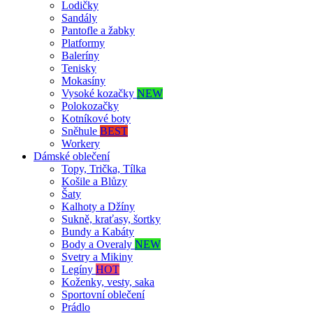
Lodičky
Sandály
Pantofle a žabky
Platformy
Baleríny
Tenisky
Mokasíny
Vysoké kozačky
NEW
Polokozačky
Kotníkové boty
Sněhule
BEST
Workery
Dámské oblečení
Topy, Trička, Tílka
Košile a Blůzy
Šaty
Kalhoty a Džíny
Sukně, kraťasy, šortky
Bundy a Kabáty
Body a Overaly
NEW
Svetry a Mikiny
Legíny
HOT
Koženky, vesty, saka
Sportovní oblečení
Prádlo