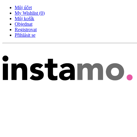
Můj účet
My Wishlist
(
0
)
Můj košík
Objednat
Registrovat
Přihlásit se