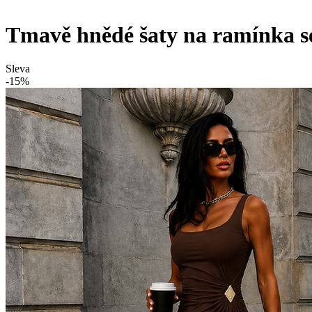
Tmavě hnědé šaty na ramínka s
Sleva
-15%