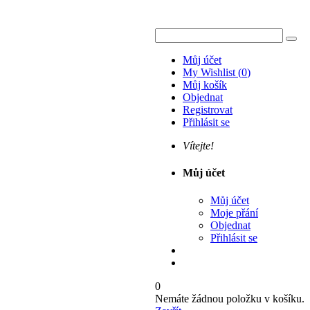
Můj účet
My Wishlist
(
0
)
Můj košík
Objednat
Registrovat
Přihlásit se
Vítejte!
Můj účet
Můj účet
Moje přání
Objednat
Přihlásit se
0
Nemáte žádnou položku v košíku.