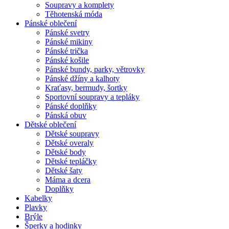
Soupravy a komplety
Těhotenská móda
Pánské oblečení
Pánské svetry
Pánské mikiny
Pánské trička
Pánské košile
Pánské bundy, parky, větrovky
Pánské džíny a kalhoty
Kraťasy, bermudy, šortky
Sportovní soupravy a tepláky
Pánské doplňky
Pánská obuv
Dětské oblečení
Dětské soupravy
Dětské overaly
Dětské body
Dětské tepláčky
Dětské šaty
Máma a dcera
Doplňky
Kabelky
Plavky
Brýle
Šperky a hodinky