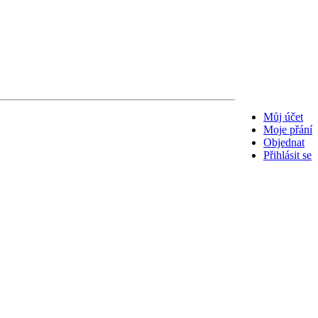
Můj účet
Moje přání
Objednat
Přihlásit se