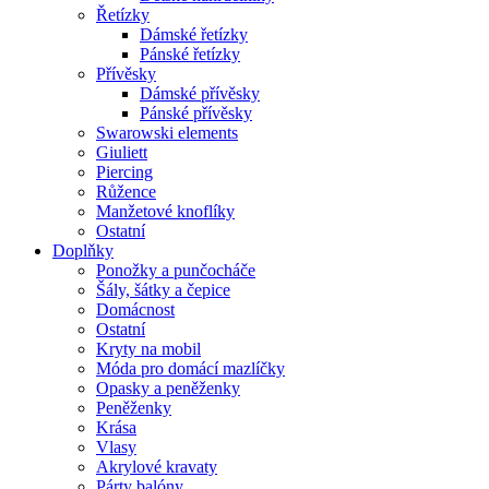
Řetízky
Dámské řetízky
Pánské řetízky
Přívěsky
Dámské přívěsky
Pánské přívěsky
Swarowski elements
Giuliett
Piercing
Růžence
Manžetové knoflíky
Ostatní
Doplňky
Ponožky a punčocháče
Šály, šátky a čepice
Domácnost
Ostatní
Kryty na mobil
Móda pro domácí mazlíčky
Opasky a peněženky
Peněženky
Krása
Vlasy
Akrylové kravaty
Párty balóny