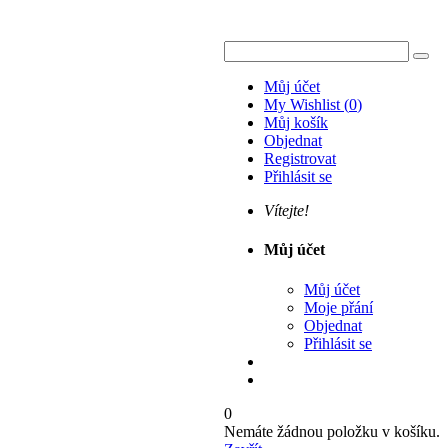
Můj účet
My Wishlist
(
0
)
Můj košík
Objednat
Registrovat
Přihlásit se
Vítejte!
Můj účet
Můj účet
Moje přání
Objednat
Přihlásit se
0
Nemáte žádnou položku v košíku.