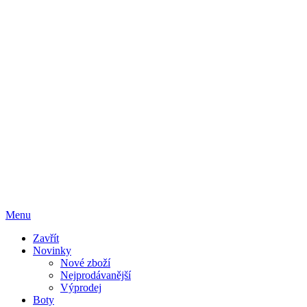
Menu
Zavřít
Novinky
Nové zboží
Nejprodávanější
Výprodej
Boty