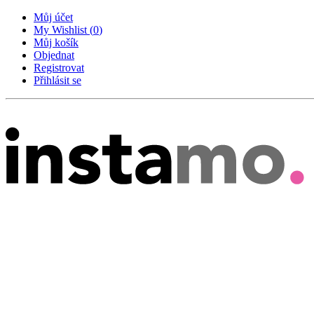
Můj účet
My Wishlist
(
0
)
Můj košík
Objednat
Registrovat
Přihlásit se