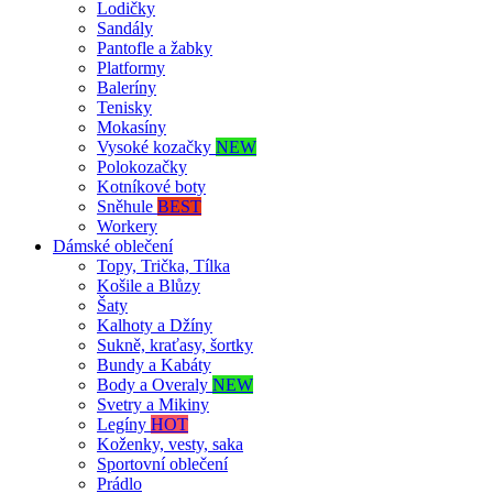
Lodičky
Sandály
Pantofle a žabky
Platformy
Baleríny
Tenisky
Mokasíny
Vysoké kozačky
NEW
Polokozačky
Kotníkové boty
Sněhule
BEST
Workery
Dámské oblečení
Topy, Trička, Tílka
Košile a Blůzy
Šaty
Kalhoty a Džíny
Sukně, kraťasy, šortky
Bundy a Kabáty
Body a Overaly
NEW
Svetry a Mikiny
Legíny
HOT
Koženky, vesty, saka
Sportovní oblečení
Prádlo