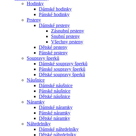
Hodinky
Dámské hodinky
Pánské hodinky
Prsteny
Dámské prsteny
Zásnubní prsteny
Snubní prsteny
Všechny prsteny
Dětské prsteny
Pánské prsteny
Soupravy šperků
Dámské soupravy šperků
Pánské soupravy šperků
Dětské soupravy šperků
Náušnice
Dámské náušnice
Pánské náušnice
Dětské náušnice
Náramky
Dámské náramky
Pánské náramky
Dětské náramky
Náhrdelníky
Dámské náhrdelníky
Dětské náhrdelníky