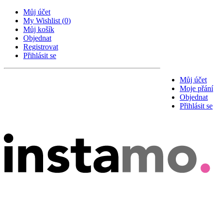
Můj účet
My Wishlist
(
0
)
Můj košík
Objednat
Registrovat
Přihlásit se
Můj účet
Moje přání
Objednat
Přihlásit se