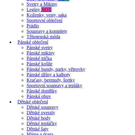
Svetry a Mikiny
Legíny
HOT
Koženky, vesty, saka
Sportovní oblečení
Prádlo
Soupravy a komplety
Těhotenská móda
Pánské oblečení
Pánské svetry
Pánské mikiny
Pánské trička
Pánské košile
Pánské bundy, parky, větrovky
Pánské džíny a kalhoty
Kraťasy, bermudy, šortky
Sportovní soupravy a tepláky
Pánské doplňky
Pánská obuv
Dětské oblečení
Dětské soupravy
Dětské overaly
Dětské body
Dětské tepláčky
Dětské šaty
Máma a dcera