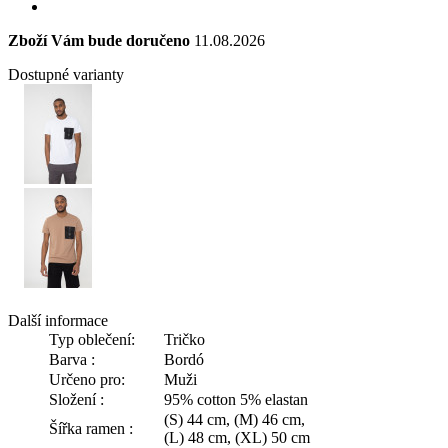
Zboží Vám bude doručeno
11.08.2026
Dostupné varianty
Další informace
Typ oblečení:
Tričko
Barva :
Bordó
Určeno pro:
Muži
Složení :
95% cotton 5% elastan
(S) 44 cm, (M) 46 cm,
Šířka ramen :
(L) 48 cm, (XL) 50 cm