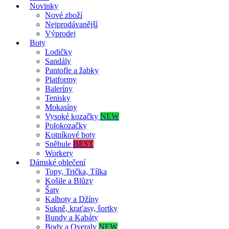
Novinky
Nové zboží
Nejprodávanější
Výprodej
Boty
Lodičky
Sandály
Pantofle a žabky
Platformy
Baleríny
Tenisky
Mokasíny
Vysoké kozačky
NEW
Polokozačky
Kotníkové boty
Sněhule
BEST
Workery
Dámské oblečení
Topy, Trička, Tílka
Košile a Blůzy
Šaty
Kalhoty a Džíny
Sukně, kraťasy, šortky
Bundy a Kabáty
Body a Overaly
NEW