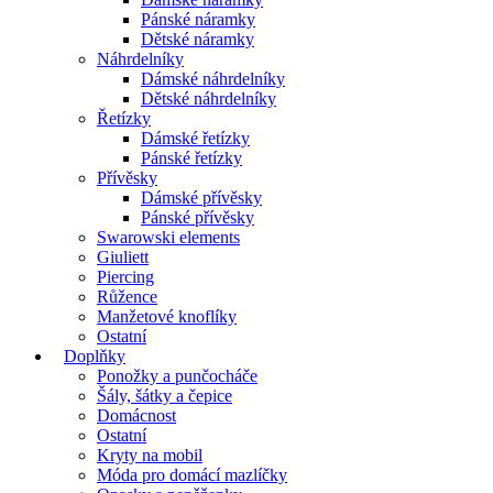
Pánské náramky
Dětské náramky
Náhrdelníky
Dámské náhrdelníky
Dětské náhrdelníky
Řetízky
Dámské řetízky
Pánské řetízky
Přívěsky
Dámské přívěsky
Pánské přívěsky
Swarowski elements
Giuliett
Piercing
Růžence
Manžetové knoflíky
Ostatní
Doplňky
Ponožky a punčocháče
Šály, šátky a čepice
Domácnost
Ostatní
Kryty na mobil
Móda pro domácí mazlíčky