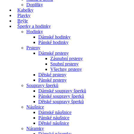
Doplňky
Kabelky
Plavky
Brýle
Šperky a hodinky
Hodinky
Dámské hodinky
Pánské hodinky
Prsteny
Dámské prsteny
Zásnubní prsteny
Snubní prsteny
Všechny prsteny
Dětské prsteny
Pánské prsteny
Soupravy šperků
Dámské soupravy šperků
Pánské soupravy šperků
Dětské soupravy šperků
Náušnice
Dámské náušnice
Pánské náušnice
Dětské náušnice
Náramky
Dámské náramky