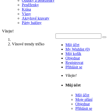
Opasky a peněženky
Peněženky
Krása
Vlasy
Akrylové kravaty
Párty balóny
Vítejte!
Vínové trendy tričko
Můj účet
My Wishlist
(
0
)
Můj košík
Objednat
Registrovat
Přihlásit se
Vítejte!
Můj účet
Můj účet
Moje přání
Objednat
Přihlásit se