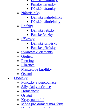
Pánské náramky
Dětské náramky
Náhrdelníky
Dámské náhrdelníky
Dětské náhrdelníky
Řetízky
Dámské řetízky
Pánské řetízky
Přívěsky
Dámské přívěsky
Pánské přívěsky
Swarowski elements
Giuliett
Piercing
Růžence
Manžetové knoflíky
Ostatní
Doplňky
Ponožky a punčocháče
Šály, šátky a čepice
Domácnost
Ostatní
Kryty na mobil
Móda pro domácí mazlíčky