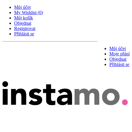
Můj účet
My Wishlist
(
0
)
Můj košík
Objednat
Registrovat
Přihlásit se
Můj účet
Moje přání
Objednat
Přihlásit se