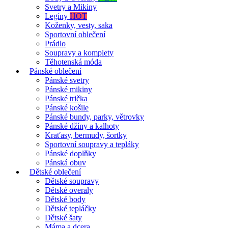
Svetry a Mikiny
Legíny
HOT
Koženky, vesty, saka
Sportovní oblečení
Prádlo
Soupravy a komplety
Těhotenská móda
Pánské oblečení
Pánské svetry
Pánské mikiny
Pánské trička
Pánské košile
Pánské bundy, parky, větrovky
Pánské džíny a kalhoty
Kraťasy, bermudy, šortky
Sportovní soupravy a tepláky
Pánské doplňky
Pánská obuv
Dětské oblečení
Dětské soupravy
Dětské overaly
Dětské body
Dětské tepláčky
Dětské šaty
Máma a dcera