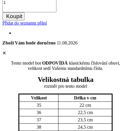
Koupit
Přidat do seznamu přání
Zboží Vám bude doručeno
11.08.2026
✕
Tento model bot
ODPOVÍDÁ
klasickému číslování obuvi,
velikost sedí Vašemu standardnímu číslu.
Velikostná tabulka
rozměr
pro tento model
Velikost
Délka v cm
35
22 cm
36
22,5 cm
37
23,5 cm
38
24,5 cm