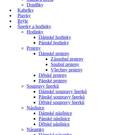
Doplňky
Kabelky
Plavky
Brýle
Šperky a hodinky
Hodinky
Dámské hodinky
Pánské hodinky
Prsteny
Dámské prsteny
Zásnubní prsteny
Snubní prsteny
Všechny prsteny
Dětské prsteny
Pánské prsteny
Soupravy šperků
Dámské soupravy šperků
Pánské soupravy šperků
Dětské soupravy šperků
Náušnice
Dámské náušnice
Pánské náušnice
Dětské náušnice
Náramky
Dámské náramky