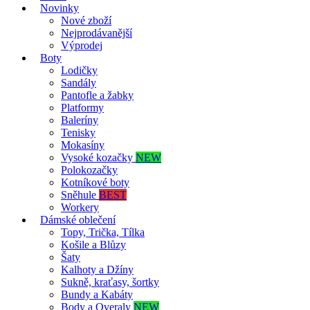
Novinky
Nové zboží
Nejprodávanější
Výprodej
Boty
Lodičky
Sandály
Pantofle a žabky
Platformy
Baleríny
Tenisky
Mokasíny
Vysoké kozačky
NEW
Polokozačky
Kotníkové boty
Sněhule
BEST
Workery
Dámské oblečení
Topy, Trička, Tílka
Košile a Blůzy
Šaty
Kalhoty a Džíny
Sukně, kraťasy, šortky
Bundy a Kabáty
Body a Overaly
NEW