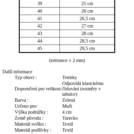
39
25 cm
40
26 cm
41
26,5 cm
42
27 cm
43
28 cm
44
28,5 cm
45
29,5 cm
(tolerance
± 2 mm)
Další informace
Typ obuvi :
Tenisky
Odpovídá klasickému
Doporučení pro velikost:
číslování (rozměry v
tabulce)
Barva :
Zelená
Určeno pro:
Muži
Výška podrážky :
4 cm
Země původu :
Turecko
Materiál svršku :
Textil
Materiál podšívky :
Textil