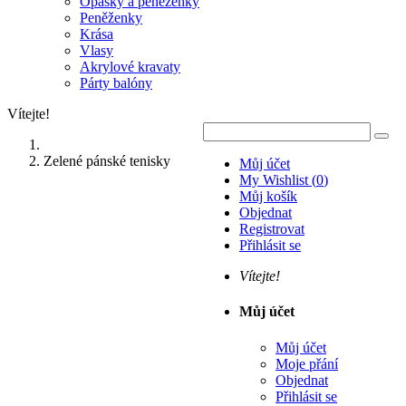
Opasky a peněženky
Peněženky
Krása
Vlasy
Akrylové kravaty
Párty balóny
Vítejte!
Zelené pánské tenisky
Můj účet
My Wishlist
(
0
)
Můj košík
Objednat
Registrovat
Přihlásit se
Vítejte!
Můj účet
Můj účet
Moje přání
Objednat
Přihlásit se