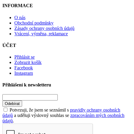
INFORMACE
O nás
Obchodní podmínky
Zásady ochrany osobních údajů
Vrácení, výměna, reklamace
ÚČET
Přihlásit se
Zobrazit košík
Facebook
Instagram
Přihlášení k newsletteru
Odebírat
Potvrzuji, že jsem se seznámil s
pravidly ochrany osobních
údajů
a uděluji výslovný souhlas se
zpracováním mých osobních
údajů
.