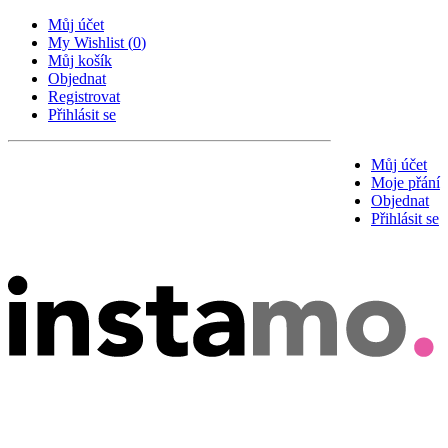
Můj účet
My Wishlist
(
0
)
Můj košík
Objednat
Registrovat
Přihlásit se
Můj účet
Moje přání
Objednat
Přihlásit se