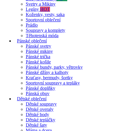
Svetry a Mikiny
Legíny
HOT
Koženky, vesty, saka
Sportovní oblečení
Prádlo
Soupravy a komplety
Těhotenská móda
Pánské oblečení
Pánské svetry
Pánské mikiny
Pánské trička
Pánské košile
Pánské bundy, parky, větrovky
Pánské džíny a kalhoty
Kraťasy, bermudy, šortky
Sportovní soupravy a tepláky
Pánské doplňky
Pánská obuv
Dětské oblečení
Dětské soupravy
Dětské overaly
Dětské body
Dětské tepláčky
Dětské šaty
Máma a dcera