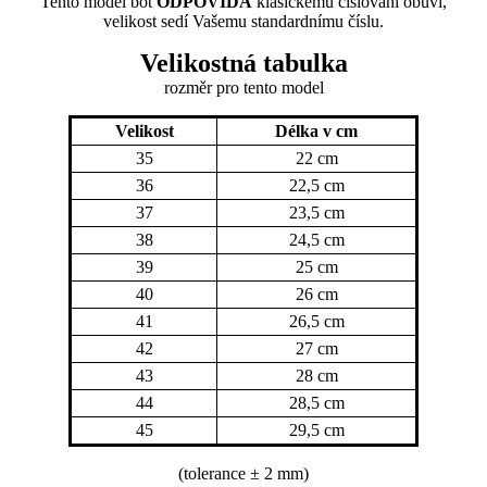
Tento model bot
ODPOVÍDÁ
klasickému číslování obuvi,
velikost sedí Vašemu standardnímu číslu.
Velikostná tabulka
rozměr
pro tento model
Velikost
Délka v cm
35
22 cm
36
22,5 cm
37
23,5 cm
38
24,5 cm
39
25 cm
40
26 cm
41
26,5 cm
42
27 cm
43
28 cm
44
28,5 cm
45
29,5 cm
(tolerance
± 2 mm)