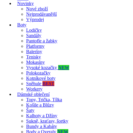
Novinky
Nové zboží
Nejprodávanější
Výprodej
Boty
Lodičky
Sandály
Pantofle a žabky
Platformy
Baleríny
Tenisky
Mokasíny
Vysoké kozačky
NEW
Polokozačky
Kotníkové boty
Sněhule
BEST
Workery
Dámské oblečení
Topy, Trička, Tílka
Košile a Blůzy
Šaty
Kalhoty a Džíny
Sukně, kraťasy, šortky
Bundy a Kabáty
Body a Overaly
NEW