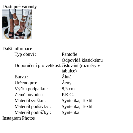
Dostupné varianty
Další informace
Typ obuvi :
Pantofle
Odpovídá klasickému
Doporučení pro velikost:
číslování (rozměry v
tabulce)
Barva :
Žlutá
Určeno pro:
Ženy
Výška podpatku :
8,5 cm
Země původu :
P.R.C.
Materiál svršku :
Syntetika, Textil
Materiál podšívky :
Syntetika, Textil
Materiál podrážky :
Syntetika
Instagram Photos