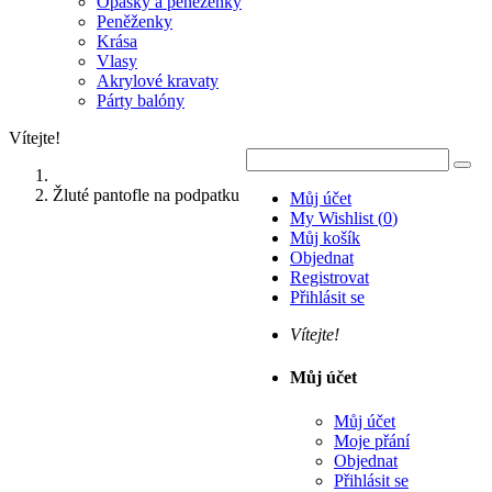
Opasky a peněženky
Peněženky
Krása
Vlasy
Akrylové kravaty
Párty balóny
Vítejte!
Žluté pantofle na podpatku
Můj účet
My Wishlist
(
0
)
Můj košík
Objednat
Registrovat
Přihlásit se
Vítejte!
Můj účet
Můj účet
Moje přání
Objednat
Přihlásit se