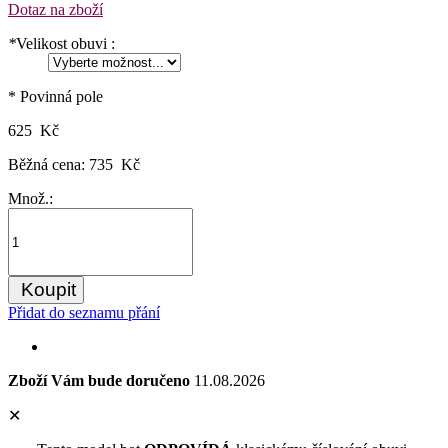
Dotaz na zboží
*
Velikost obuvi :
* Povinná pole
625 Kč
Běžná cena:
735 Kč
Množ.:
Koupit
Přidat do seznamu přání
Zboží Vám bude doručeno
11.08.2026
✕