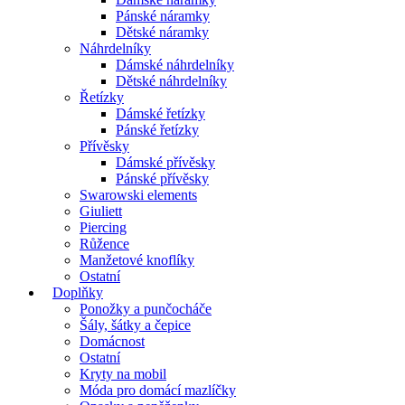
Pánské náramky
Dětské náramky
Náhrdelníky
Dámské náhrdelníky
Dětské náhrdelníky
Řetízky
Dámské řetízky
Pánské řetízky
Přívěsky
Dámské přívěsky
Pánské přívěsky
Swarowski elements
Giuliett
Piercing
Růžence
Manžetové knoflíky
Ostatní
Doplňky
Ponožky a punčocháče
Šály, šátky a čepice
Domácnost
Ostatní
Kryty na mobil
Móda pro domácí mazlíčky