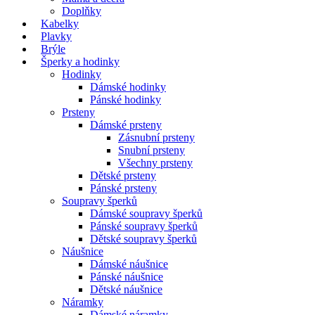
Doplňky
Kabelky
Plavky
Brýle
Šperky a hodinky
Hodinky
Dámské hodinky
Pánské hodinky
Prsteny
Dámské prsteny
Zásnubní prsteny
Snubní prsteny
Všechny prsteny
Dětské prsteny
Pánské prsteny
Soupravy šperků
Dámské soupravy šperků
Pánské soupravy šperků
Dětské soupravy šperků
Náušnice
Dámské náušnice
Pánské náušnice
Dětské náušnice
Náramky
Dámské náramky