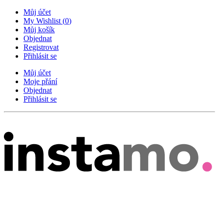
Můj účet
My Wishlist
(
0
)
Můj košík
Objednat
Registrovat
Přihlásit se
Můj účet
Moje přání
Objednat
Přihlásit se