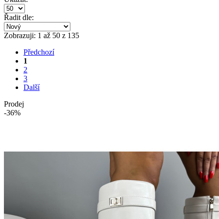
Řadit dle:
Zobrazuji: 1 až 50 z 135
Předchozí
1
2
3
Další
Prodej
-36%