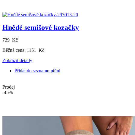
Hnědé semišové kozačky
739 Kč
Běžná cena:
1151 Kč
Zobrazit detaily
Přidat do seznamu přání
Prodej
-45%