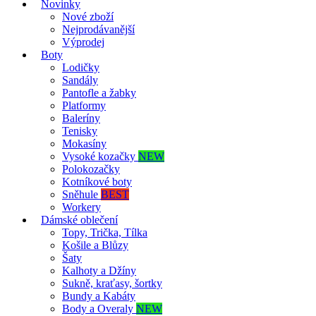
Novinky
Nové zboží
Nejprodávanější
Výprodej
Boty
Lodičky
Sandály
Pantofle a žabky
Platformy
Baleríny
Tenisky
Mokasíny
Vysoké kozačky
NEW
Polokozačky
Kotníkové boty
Sněhule
BEST
Workery
Dámské oblečení
Topy, Trička, Tílka
Košile a Blůzy
Šaty
Kalhoty a Džíny
Sukně, kraťasy, šortky
Bundy a Kabáty
Body a Overaly
NEW