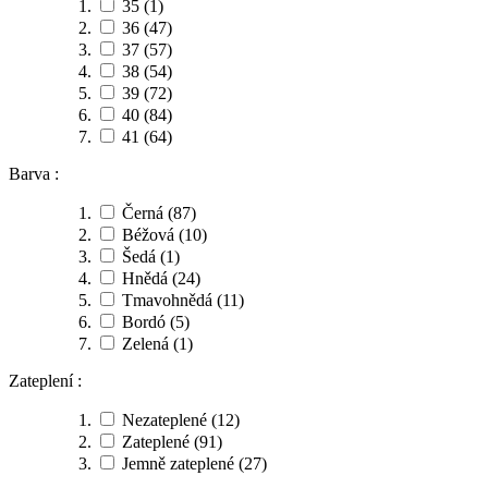
35
(1)
36
(47)
37
(57)
38
(54)
39
(72)
40
(84)
41
(64)
Barva :
Černá
(87)
Béžová
(10)
Šedá
(1)
Hnědá
(24)
Tmavohnědá
(11)
Bordó
(5)
Zelená
(1)
Zateplení :
Nezateplené
(12)
Zateplené
(91)
Jemně zateplené
(27)