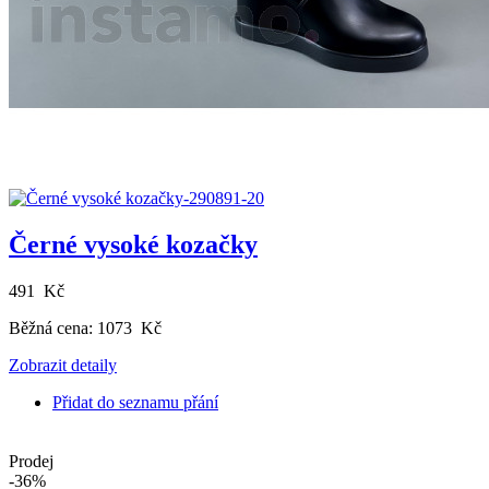
Černé vysoké kozačky
491 Kč
Běžná cena:
1073 Kč
Zobrazit detaily
Přidat do seznamu přání
Prodej
-36%