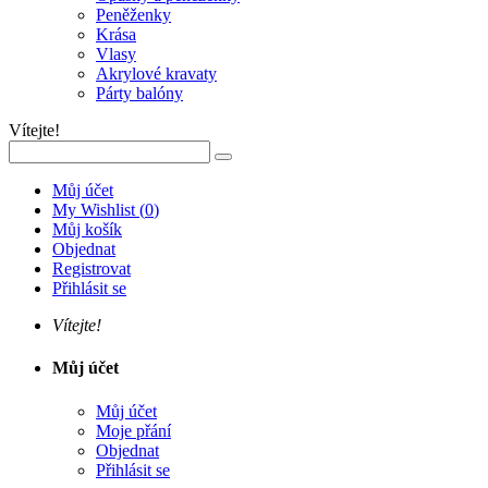
Peněženky
Krása
Vlasy
Akrylové kravaty
Párty balóny
Vítejte!
Můj účet
My Wishlist
(
0
)
Můj košík
Objednat
Registrovat
Přihlásit se
Vítejte!
Můj účet
Můj účet
Moje přání
Objednat
Přihlásit se