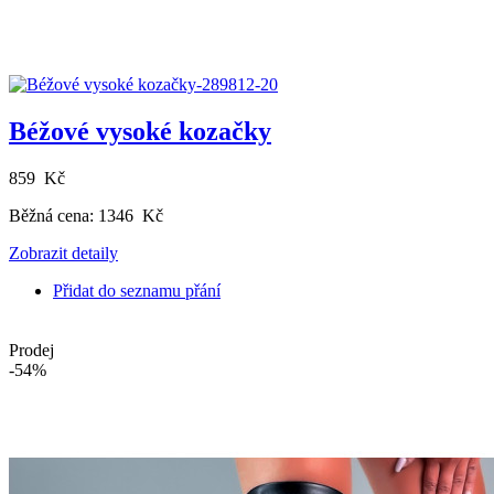
Béžové vysoké kozačky
859 Kč
Běžná cena:
1346 Kč
Zobrazit detaily
Přidat do seznamu přání
Prodej
-54%