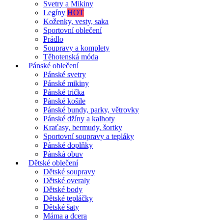
Svetry a Mikiny
Legíny
HOT
Koženky, vesty, saka
Sportovní oblečení
Prádlo
Soupravy a komplety
Těhotenská móda
Pánské oblečení
Pánské svetry
Pánské mikiny
Pánské trička
Pánské košile
Pánské bundy, parky, větrovky
Pánské džíny a kalhoty
Kraťasy, bermudy, šortky
Sportovní soupravy a tepláky
Pánské doplňky
Pánská obuv
Dětské oblečení
Dětské soupravy
Dětské overaly
Dětské body
Dětské tepláčky
Dětské šaty
Máma a dcera