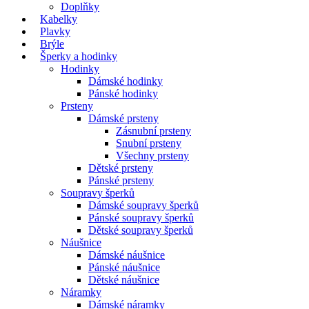
Doplňky
Kabelky
Plavky
Brýle
Šperky a hodinky
Hodinky
Dámské hodinky
Pánské hodinky
Prsteny
Dámské prsteny
Zásnubní prsteny
Snubní prsteny
Všechny prsteny
Dětské prsteny
Pánské prsteny
Soupravy šperků
Dámské soupravy šperků
Pánské soupravy šperků
Dětské soupravy šperků
Náušnice
Dámské náušnice
Pánské náušnice
Dětské náušnice
Náramky
Dámské náramky