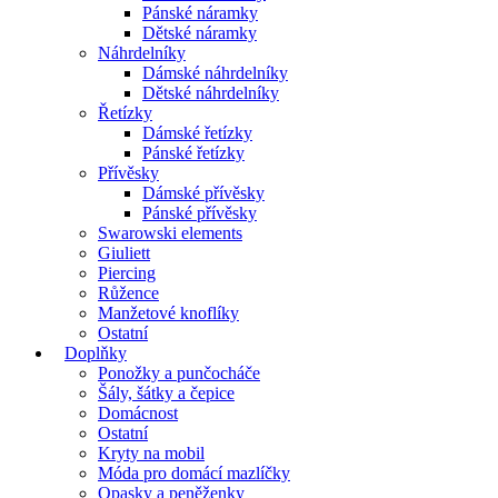
Pánské náramky
Dětské náramky
Náhrdelníky
Dámské náhrdelníky
Dětské náhrdelníky
Řetízky
Dámské řetízky
Pánské řetízky
Přívěsky
Dámské přívěsky
Pánské přívěsky
Swarowski elements
Giuliett
Piercing
Růžence
Manžetové knoflíky
Ostatní
Doplňky
Ponožky a punčocháče
Šály, šátky a čepice
Domácnost
Ostatní
Kryty na mobil
Móda pro domácí mazlíčky
Opasky a peněženky