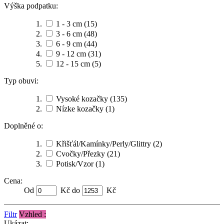
Výška podpatku:
1 - 3 cm
(15)
3 - 6 cm
(48)
6 - 9 cm
(44)
9 - 12 cm
(31)
12 - 15 cm
(5)
Typ obuvi:
Vysoké kozačky
(135)
Nízke kozačky
(1)
Doplněné o:
Křišťál/Kamínky/Perly/Glittry
(2)
Cvočky/Přezky
(21)
Potisk/Vzor
(1)
Cena:
Od
Kč do
Kč
Filtr
Vzhled :
Ukázat: