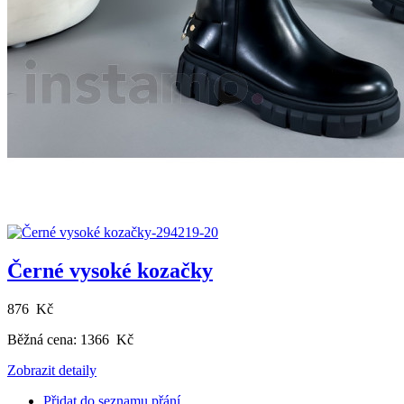
Černé vysoké kozačky
876 Kč
Běžná cena:
1366 Kč
Zobrazit detaily
Přidat do seznamu přání