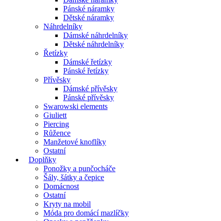
Pánské náramky
Dětské náramky
Náhrdelníky
Dámské náhrdelníky
Dětské náhrdelníky
Řetízky
Dámské řetízky
Pánské řetízky
Přívěsky
Dámské přívěsky
Pánské přívěsky
Swarowski elements
Giuliett
Piercing
Růžence
Manžetové knoflíky
Ostatní
Doplňky
Ponožky a punčocháče
Šály, šátky a čepice
Domácnost
Ostatní
Kryty na mobil
Móda pro domácí mazlíčky