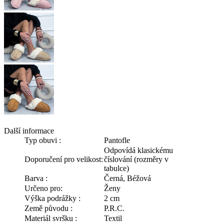
Další informace
Typ obuvi :
Pantofle
Odpovídá klasickému
Doporučení pro velikost:
číslování (rozměry v
tabulce)
Barva :
Černá, Béžová
Určeno pro:
Ženy
Výška podrážky :
2 cm
Země původu :
P.R.C.
Materiál svršku :
Textil