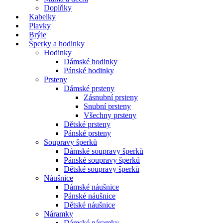
Doplňky
Kabelky
Plavky
Brýle
Šperky a hodinky
Hodinky
Dámské hodinky
Pánské hodinky
Prsteny
Dámské prsteny
Zásnubní prsteny
Snubní prsteny
Všechny prsteny
Dětské prsteny
Pánské prsteny
Soupravy šperků
Dámské soupravy šperků
Pánské soupravy šperků
Dětské soupravy šperků
Náušnice
Dámské náušnice
Pánské náušnice
Dětské náušnice
Náramky
Dámské náramky