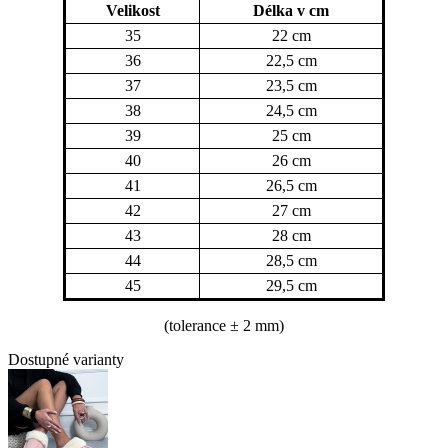
Velikost
Délka v cm
35
22 cm
36
22,5 cm
37
23,5 cm
38
24,5 cm
39
25 cm
40
26 cm
41
26,5 cm
42
27 cm
43
28 cm
44
28,5 cm
45
29,5 cm
(tolerance
± 2 mm)
Dostupné varianty