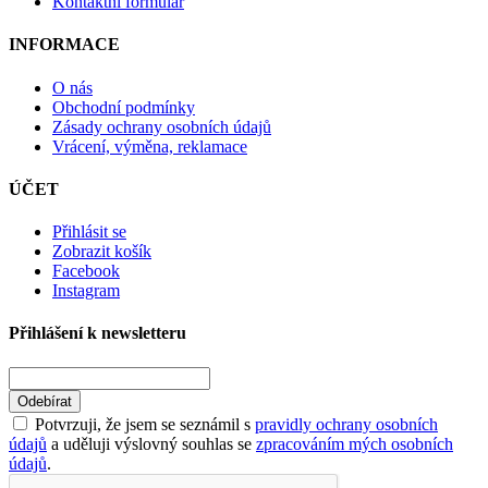
Kontaktní formulář
INFORMACE
O nás
Obchodní podmínky
Zásady ochrany osobních údajů
Vrácení, výměna, reklamace
ÚČET
Přihlásit se
Zobrazit košík
Facebook
Instagram
Přihlášení k newsletteru
Odebírat
Potvrzuji, že jsem se seznámil s
pravidly ochrany osobních
údajů
a uděluji výslovný souhlas se
zpracováním mých osobních
údajů
.