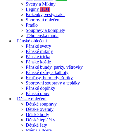
Svetry a Mikiny
Legíny
HOT
Koženky, vesty, saka
Sportovní oblečení
Prádlo
Soupravy a komplety
Těhotenská móda
Pánské oblečení
Pánské svetry
Pánské mikiny
Pánské trička
Pánské košile
Pánské bundy, parky, větrovky
Pánské džíny a kalhoty
Kraťasy, bermudy, šortky
Sportovní soupravy a tepláky
Pánské doplňky
Pánská obuv
Dětské oblečení
Dětské soupravy
Dětské overaly
Dětské body
Dětské tepláčky
Dětské šaty
Máma a dcera