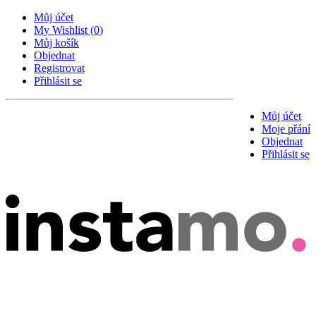
Můj účet
My Wishlist
(
0
)
Můj košík
Objednat
Registrovat
Přihlásit se
Můj účet
Moje přání
Objednat
Přihlásit se