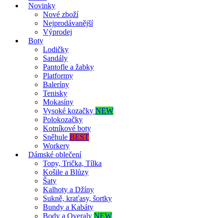
Novinky
Nové zboží
Nejprodávanější
Výprodej
Boty
Lodičky
Sandály
Pantofle a žabky
Platformy
Baleríny
Tenisky
Mokasíny
Vysoké kozačky
NEW
Polokozačky
Kotníkové boty
Sněhule
BEST
Workery
Dámské oblečení
Topy, Trička, Tílka
Košile a Blůzy
Šaty
Kalhoty a Džíny
Sukně, kraťasy, šortky
Bundy a Kabáty
Body a Overaly
NEW