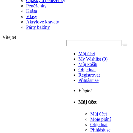
Opasky a peněženky
Peněženky
Krása
Vlasy
Akrylové kravaty
Párty balóny
Vítejte!
Můj účet
My Wishlist
(
0
)
Můj košík
Objednat
Registrovat
Přihlásit se
Vítejte!
Můj účet
Můj účet
Moje přání
Objednat
Přihlásit se