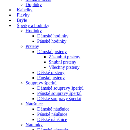
Doplňky
Kabelky
Plavky
Brýle
Šperky a hodinky
Hodinky
Dámské hodinky
Pánské hodinky
Prsteny
Dámské prsteny
Zásnubní prsteny
Snubní prsteny
Všechny prsteny
Dětské prsteny
Pánské prsteny
Soupravy šperků
Dámské soupravy šperků
Pánské soupravy šperků
Dětské soupravy šperků
Náušnice
Dámské náušnice
Pánské náušnice
Dětské náušnice
Náramky
Dámské náramky