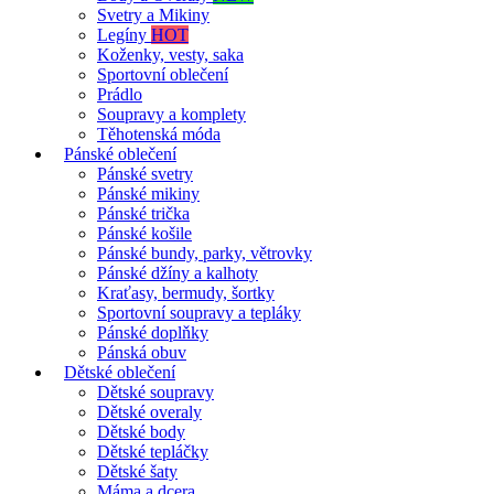
Svetry a Mikiny
Legíny
HOT
Koženky, vesty, saka
Sportovní oblečení
Prádlo
Soupravy a komplety
Těhotenská móda
Pánské oblečení
Pánské svetry
Pánské mikiny
Pánské trička
Pánské košile
Pánské bundy, parky, větrovky
Pánské džíny a kalhoty
Kraťasy, bermudy, šortky
Sportovní soupravy a tepláky
Pánské doplňky
Pánská obuv
Dětské oblečení
Dětské soupravy
Dětské overaly
Dětské body
Dětské tepláčky
Dětské šaty
Máma a dcera