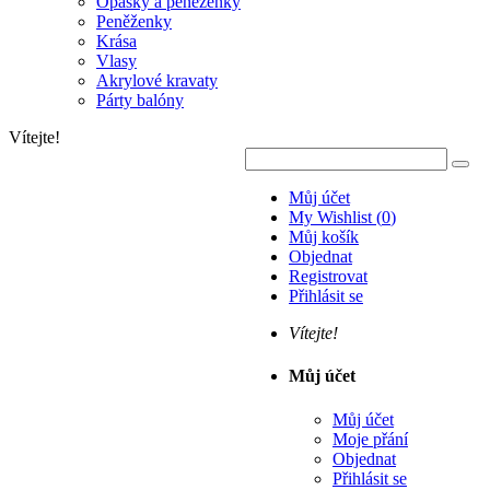
Opasky a peněženky
Peněženky
Krása
Vlasy
Akrylové kravaty
Párty balóny
Vítejte!
Můj účet
My Wishlist
(
0
)
Můj košík
Objednat
Registrovat
Přihlásit se
Vítejte!
Můj účet
Můj účet
Moje přání
Objednat
Přihlásit se