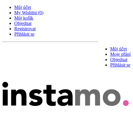
Můj účet
My Wishlist
(
0
)
Můj košík
Objednat
Registrovat
Přihlásit se
Můj účet
Moje přání
Objednat
Přihlásit se