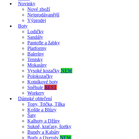
Novinky
Nové zboží
Nejprodávanější
Výprodej
Boty
Lodičky
Sandály
Pantofle a žabky
Platformy
Baleríny
Tenisky
Mokasíny
Vysoké kozačky
NEW
Polokozačky
Kotníkové boty
Sněhule
BEST
Workery
Dámské oblečení
Topy, Trička, Tílka
Košile a Blůzy
Šaty
Kalhoty a Džíny
Sukně, kraťasy, šortky
Bundy a Kabáty
Body a Overaly
NEW