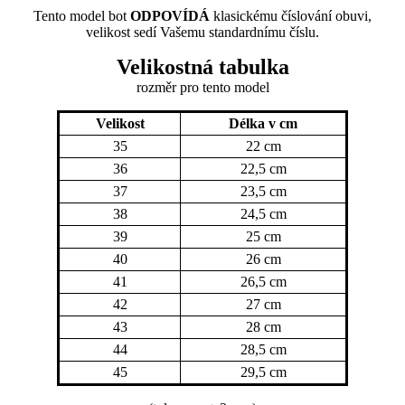
Tento model bot
ODPOVÍDÁ
klasickému číslování obuvi,
velikost sedí Vašemu standardnímu číslu.
Velikostná tabulka
rozměr
pro tento model
Velikost
Délka v cm
35
22 cm
36
22,5 cm
37
23,5 cm
38
24,5 cm
39
25 cm
40
26 cm
41
26,5 cm
42
27 cm
43
28 cm
44
28,5 cm
45
29,5 cm