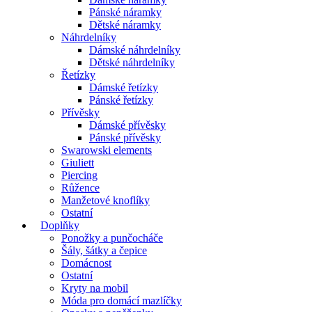
Pánské náramky
Dětské náramky
Náhrdelníky
Dámské náhrdelníky
Dětské náhrdelníky
Řetízky
Dámské řetízky
Pánské řetízky
Přívěsky
Dámské přívěsky
Pánské přívěsky
Swarowski elements
Giuliett
Piercing
Růžence
Manžetové knoflíky
Ostatní
Doplňky
Ponožky a punčocháče
Šály, šátky a čepice
Domácnost
Ostatní
Kryty na mobil
Móda pro domácí mazlíčky