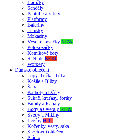
Lodičky
Sandály
Pantofle a žabky
Platformy
Baleríny
Tenisky
Mokasíny
Vysoké kozačky
NEW
Polokozačky
Kotníkové boty
Sněhule
BEST
Workery
Dámské oblečení
Topy, Trička, Tílka
Košile a Blůzy
Šaty
Kalhoty a Džíny
Sukně, kraťasy, šortky
Bundy a Kabáty
Body a Overaly
NEW
Svetry a Mikiny
Legíny
HOT
Koženky, vesty, saka
Sportovní oblečení
Prádlo