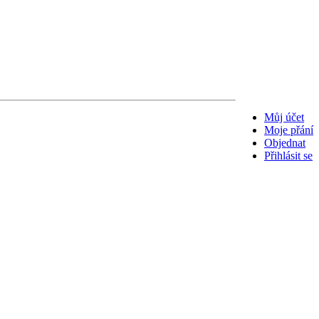
Můj účet
Moje přání
Objednat
Přihlásit se