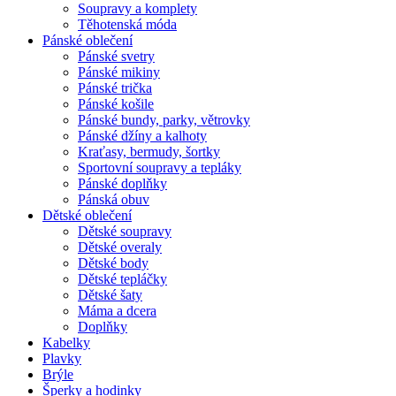
Soupravy a komplety
Těhotenská móda
Pánské oblečení
Pánské svetry
Pánské mikiny
Pánské trička
Pánské košile
Pánské bundy, parky, větrovky
Pánské džíny a kalhoty
Kraťasy, bermudy, šortky
Sportovní soupravy a tepláky
Pánské doplňky
Pánská obuv
Dětské oblečení
Dětské soupravy
Dětské overaly
Dětské body
Dětské tepláčky
Dětské šaty
Máma a dcera
Doplňky
Kabelky
Plavky
Brýle
Šperky a hodinky