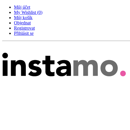
Můj účet
My Wishlist
(
0
)
Můj košík
Objednat
Registrovat
Přihlásit se