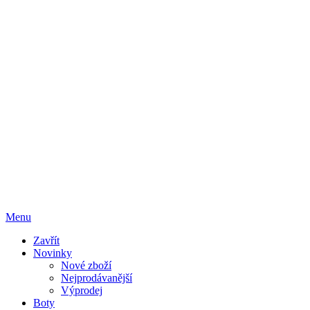
Menu
Zavřít
Novinky
Nové zboží
Nejprodávanější
Výprodej
Boty