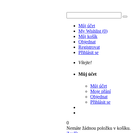
Můj účet
My Wishlist
(
0
)
Můj košík
Objednat
Registrovat
Přihlásit se
Vítejte!
Můj účet
Můj účet
Moje přání
Objednat
Přihlásit se
0
Nemáte žádnou položku v košíku.