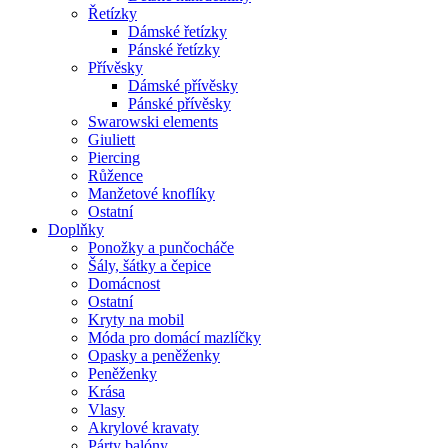
Řetízky
Dámské řetízky
Pánské řetízky
Přívěsky
Dámské přívěsky
Pánské přívěsky
Swarowski elements
Giuliett
Piercing
Růžence
Manžetové knoflíky
Ostatní
Doplňky
Ponožky a punčocháče
Šály, šátky a čepice
Domácnost
Ostatní
Kryty na mobil
Móda pro domácí mazlíčky
Opasky a peněženky
Peněženky
Krása
Vlasy
Akrylové kravaty
Párty balóny