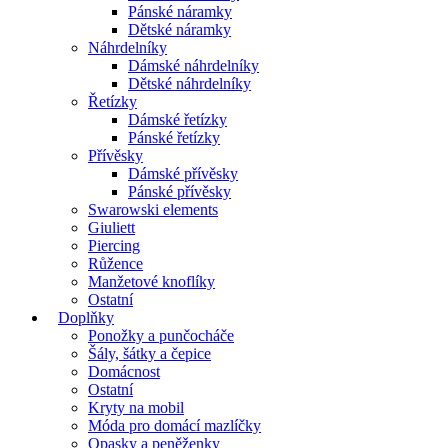
Pánské náramky
Dětské náramky
Náhrdelníky
Dámské náhrdelníky
Dětské náhrdelníky
Řetízky
Dámské řetízky
Pánské řetízky
Přívěsky
Dámské přívěsky
Pánské přívěsky
Swarowski elements
Giuliett
Piercing
Růžence
Manžetové knoflíky
Ostatní
Doplňky
Ponožky a punčocháče
Šály, šátky a čepice
Domácnost
Ostatní
Kryty na mobil
Móda pro domácí mazlíčky
Opasky a peněženky