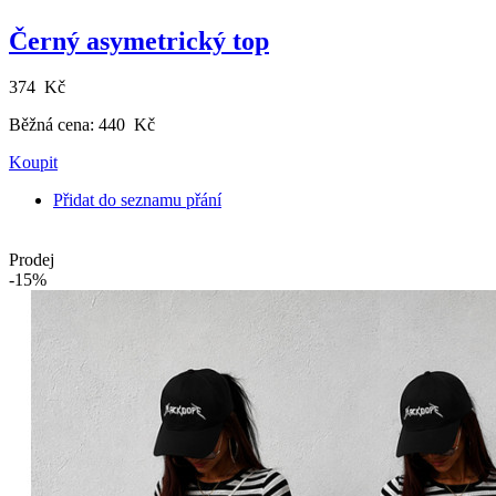
Černý asymetrický top
374 Kč
Běžná cena:
440 Kč
Koupit
Přidat do seznamu přání
Prodej
-15%