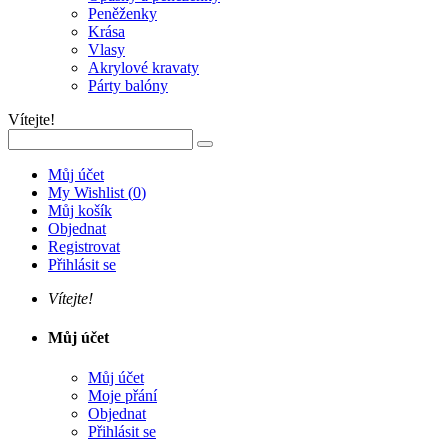
Peněženky
Krása
Vlasy
Akrylové kravaty
Párty balóny
Vítejte!
Můj účet
My Wishlist
(
0
)
Můj košík
Objednat
Registrovat
Přihlásit se
Vítejte!
Můj účet
Můj účet
Moje přání
Objednat
Přihlásit se