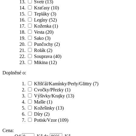
Svetr
(13)
Kraťasy
(10)
Tepláky
(3)
Legíny
(52)
Koženka
(1)
Vesta
(20)
Sako
(3)
Punčochy
(2)
Rolák
(2)
Souprava
(40)
Mikina
(12)
Doplněné o:
Křišťál/Kamínky/Perly/Glittry
(7)
Cvočky/Přezky
(1)
Výšivky/Krajky
(13)
Mašle
(1)
Kožešinky
(13)
Díry
(2)
Potisk/Vzor
(109)
Cena: