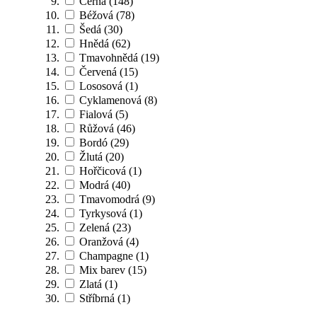
Černá
(148)
Béžová
(78)
Šedá
(30)
Hnědá
(62)
Tmavohnědá
(19)
Červená
(15)
Lososová
(1)
Cyklamenová
(8)
Fialová
(5)
Růžová
(46)
Bordó
(29)
Žlutá
(20)
Hořčicová
(1)
Modrá
(40)
Tmavomodrá
(9)
Tyrkysová
(1)
Zelená
(23)
Oranžová
(4)
Champagne
(1)
Mix barev
(15)
Zlatá
(1)
Stříbrná
(1)