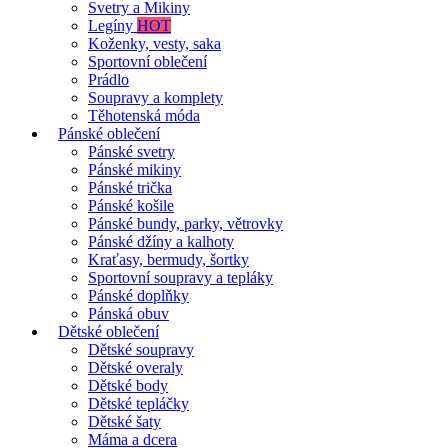
Svetry a Mikiny
Legíny
HOT
Koženky, vesty, saka
Sportovní oblečení
Prádlo
Soupravy a komplety
Těhotenská móda
Pánské oblečení
Pánské svetry
Pánské mikiny
Pánské trička
Pánské košile
Pánské bundy, parky, větrovky
Pánské džíny a kalhoty
Kraťasy, bermudy, šortky
Sportovní soupravy a tepláky
Pánské doplňky
Pánská obuv
Dětské oblečení
Dětské soupravy
Dětské overaly
Dětské body
Dětské tepláčky
Dětské šaty
Máma a dcera