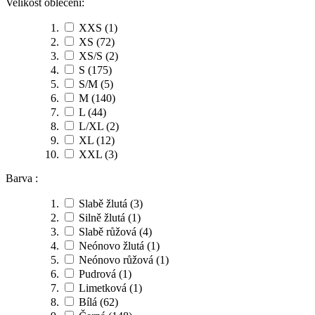
Velikost oblečení:
XXS
(1)
XS
(72)
XS/S
(2)
S
(175)
S/M
(5)
M
(140)
L
(44)
L/XL
(2)
XL
(12)
XXL
(3)
Barva :
Slabě žlutá
(3)
Silně žlutá
(1)
Slabě růžová
(4)
Neónovo žlutá
(1)
Neónovo růžová
(1)
Pudrová
(1)
Limetková
(1)
Bílá
(62)