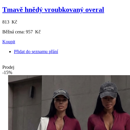
Tmavě hnědý vroubkovaný overal
813 Kč
Běžná cena:
957 Kč
Koupit
Přidat do seznamu přání
Prodej
-15%