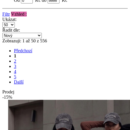
Od
Kč do
Kč
Filtr
Vzhled :
Ukázat:
Řadit dle:
Zobrazuji: 1 až 50 z 556
Předchozí
1
2
3
4
5
Další
Prodej
-15%