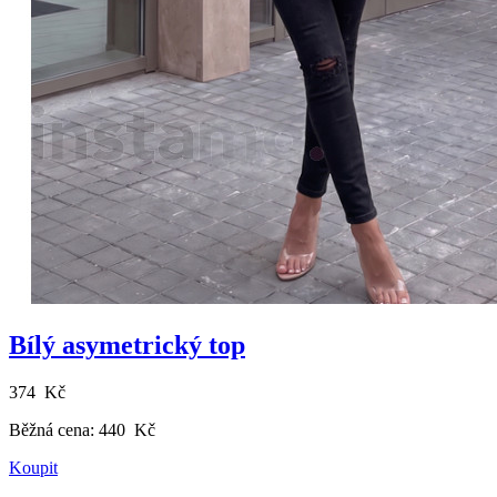
Bílý asymetrický top
374 Kč
Běžná cena:
440 Kč
Koupit