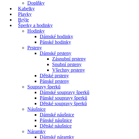
Doplňky
Kabelky
Plavky
Brýle
Šperky a hodinky
Hodinky
Dámské hodinky
Pánské hodinky
Prsteny
Dámské prsteny
Zásnubní prsteny
Snubní prsteny
Všechny prsteny
Dětské prsteny
Pánské prsteny
Soupravy šperků
Dámské soupravy šperků
Pánské soupravy šperků
Dětské soupravy šperků
Náušnice
Dámské náušnice
Pánské náušnice
Dětské náušnice
Náramky
Dámské náramky