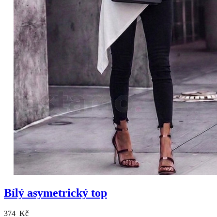
Bílý asymetrický top
374 Kč