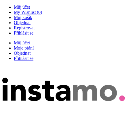
Můj účet
My Wishlist
(
0
)
Můj košík
Objednat
Registrovat
Přihlásit se
Můj účet
Moje přání
Objednat
Přihlásit se