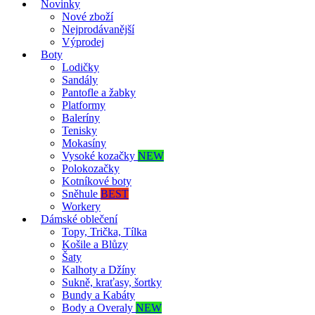
Novinky
Nové zboží
Nejprodávanější
Výprodej
Boty
Lodičky
Sandály
Pantofle a žabky
Platformy
Baleríny
Tenisky
Mokasíny
Vysoké kozačky
NEW
Polokozačky
Kotníkové boty
Sněhule
BEST
Workery
Dámské oblečení
Topy, Trička, Tílka
Košile a Blůzy
Šaty
Kalhoty a Džíny
Sukně, kraťasy, šortky
Bundy a Kabáty
Body a Overaly
NEW