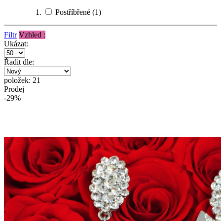
Postříbřené
(1)
Filtr
Vzhled :
Ukázat:
Řadit dle:
položek: 21
Prodej
-29%