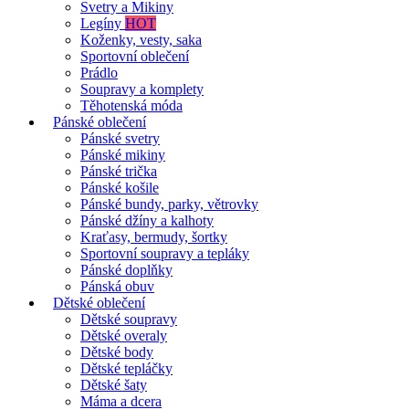
Svetry a Mikiny
Legíny
HOT
Koženky, vesty, saka
Sportovní oblečení
Prádlo
Soupravy a komplety
Těhotenská móda
Pánské oblečení
Pánské svetry
Pánské mikiny
Pánské trička
Pánské košile
Pánské bundy, parky, větrovky
Pánské džíny a kalhoty
Kraťasy, bermudy, šortky
Sportovní soupravy a tepláky
Pánské doplňky
Pánská obuv
Dětské oblečení
Dětské soupravy
Dětské overaly
Dětské body
Dětské tepláčky
Dětské šaty
Máma a dcera