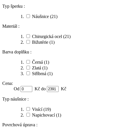
Typ šperku :
Náušnice
(21)
Materiál :
Chirurgická ocel
(21)
Bižutérie
(1)
Barva doplňku :
Černá
(1)
Zlatá
(1)
Stříbrná
(1)
Cena:
Od
Kč do
Kč
Typ náušnice :
Visící
(19)
Napichovací
(1)
Povrchová úprava :