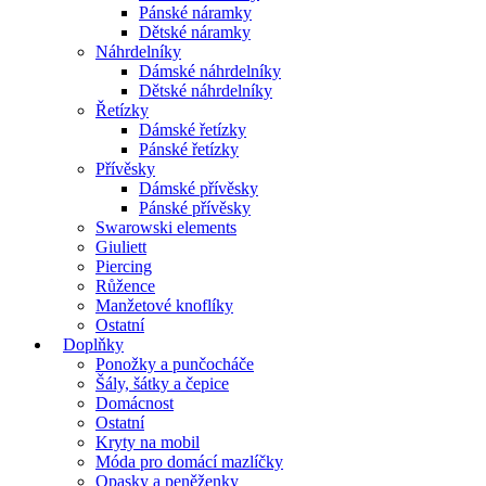
Pánské náramky
Dětské náramky
Náhrdelníky
Dámské náhrdelníky
Dětské náhrdelníky
Řetízky
Dámské řetízky
Pánské řetízky
Přívěsky
Dámské přívěsky
Pánské přívěsky
Swarowski elements
Giuliett
Piercing
Růžence
Manžetové knoflíky
Ostatní
Doplňky
Ponožky a punčocháče
Šály, šátky a čepice
Domácnost
Ostatní
Kryty na mobil
Móda pro domácí mazlíčky
Opasky a peněženky