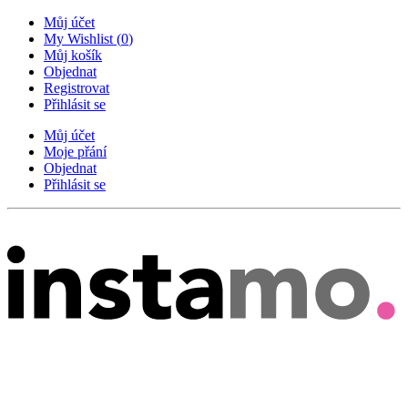
Můj účet
My Wishlist
(
0
)
Můj košík
Objednat
Registrovat
Přihlásit se
Můj účet
Moje přání
Objednat
Přihlásit se