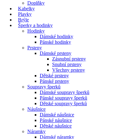
Doplňky
Kabelky
Plavky
Brýle
Šperky a hodinky
Hodinky
Dámské hodinky
Pánské hodinky
Prsteny
Dámské prsteny
Zásnubní prsteny
Snubní prsteny
Všechny prsteny
Dětské prsteny
Pánské prsteny
Soupravy šperků
Dámské soupravy šperků
Pánské soupravy šperků
Dětské soupravy šperků
Náušnice
Dámské náušnice
Pánské náušnice
Dětské náušnice
Náramky
Dámské náramky