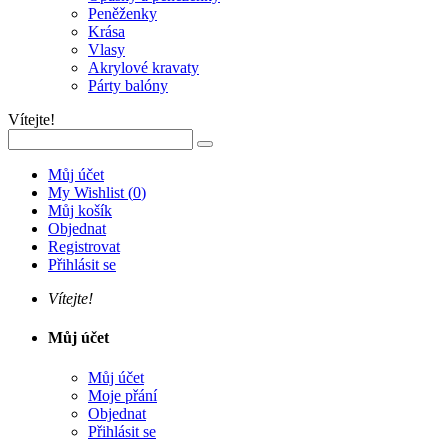
Peněženky
Krása
Vlasy
Akrylové kravaty
Párty balóny
Vítejte!
Můj účet
My Wishlist
(
0
)
Můj košík
Objednat
Registrovat
Přihlásit se
Vítejte!
Můj účet
Můj účet
Moje přání
Objednat
Přihlásit se