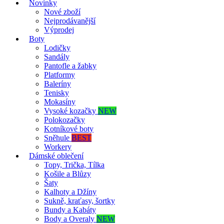
Novinky
Nové zboží
Nejprodávanější
Výprodej
Boty
Lodičky
Sandály
Pantofle a žabky
Platformy
Baleríny
Tenisky
Mokasíny
Vysoké kozačky
NEW
Polokozačky
Kotníkové boty
Sněhule
BEST
Workery
Dámské oblečení
Topy, Trička, Tílka
Košile a Blůzy
Šaty
Kalhoty a Džíny
Sukně, kraťasy, šortky
Bundy a Kabáty
Body a Overaly
NEW