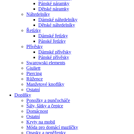
Pánské náramky
Dětské náramky
Náhrdelníky
Dámské náhrdelníky
Dětské náhrdelníky
Řetízky
Dámské řetízky
Pánské řetízky
Přívěsky
Dámské přívěsky
Pánské přívěsky
Swarowski elements
Giuliett
Piercing
Růžence
Manžetové knoflíky
Ostatní
Doplňky
Ponožky a punčocháče
Šály, šátky a čepice
Domácnost
Ostatní
Kryty na mobil
Móda pro domácí mazlíčky
Opasky a peněženky