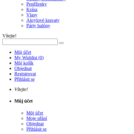
Peněženky
Krása
Vlasy
Akrylové kravaty
Párty balóny
Vítejte!
Můj účet
My Wishlist
(
0
)
Můj košík
Objednat
Registrovat
Přihlásit se
Vítejte!
Můj účet
Můj účet
Moje přání
Objednat
Přihlásit se