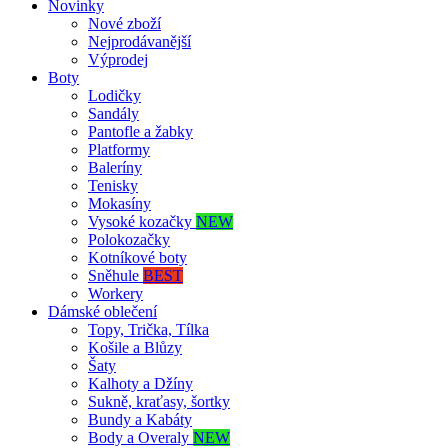
Novinky
Nové zboží
Nejprodávanější
Výprodej
Boty
Lodičky
Sandály
Pantofle a žabky
Platformy
Baleríny
Tenisky
Mokasíny
Vysoké kozačky
NEW
Polokozačky
Kotníkové boty
Sněhule
BEST
Workery
Dámské oblečení
Topy, Trička, Tílka
Košile a Blůzy
Šaty
Kalhoty a Džíny
Sukně, kraťasy, šortky
Bundy a Kabáty
Body a Overaly
NEW