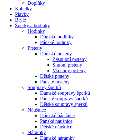
Doplňky
Kabelky
Plavky
Brýle
Šperky a hodinky
Hodinky
Dámské hodinky
Pánské hodinky
Prsteny
Dámské prsteny
Zásnubní prsteny
Snubní prsteny
Všechny prsteny
Dětské prsteny
Pánské prsteny
Soupravy šperků
Dámské soupravy šperků
Pánské soupravy šperků
Dětské soupravy šperků
Náušnice
Dámské náušnice
Pánské náušnice
Dětské náušnice
Náramky
Dámské náramky