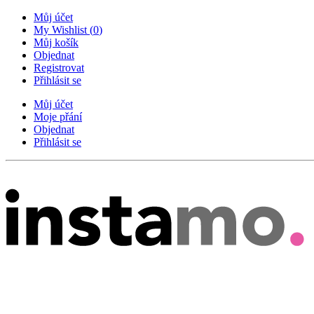
Můj účet
My Wishlist
(
0
)
Můj košík
Objednat
Registrovat
Přihlásit se
Můj účet
Moje přání
Objednat
Přihlásit se