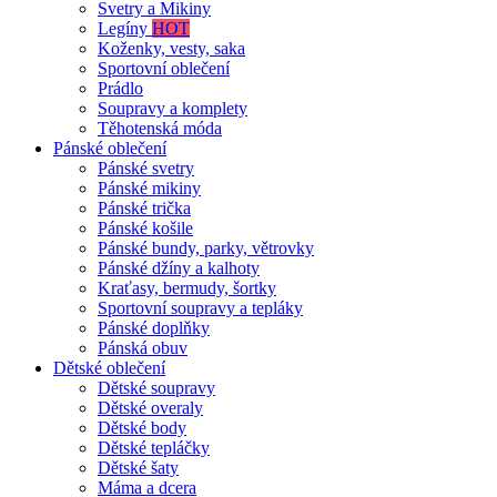
Svetry a Mikiny
Legíny
HOT
Koženky, vesty, saka
Sportovní oblečení
Prádlo
Soupravy a komplety
Těhotenská móda
Pánské oblečení
Pánské svetry
Pánské mikiny
Pánské trička
Pánské košile
Pánské bundy, parky, větrovky
Pánské džíny a kalhoty
Kraťasy, bermudy, šortky
Sportovní soupravy a tepláky
Pánské doplňky
Pánská obuv
Dětské oblečení
Dětské soupravy
Dětské overaly
Dětské body
Dětské tepláčky
Dětské šaty
Máma a dcera