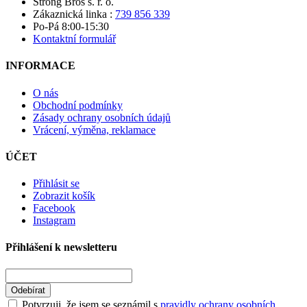
Strong Bros s. r. o.
Zákaznická linka :
739 856 339
Po-Pá 8:00-15:30
Kontaktní formulář
INFORMACE
O nás
Obchodní podmínky
Zásady ochrany osobních údajů
Vrácení, výměna, reklamace
ÚČET
Přihlásit se
Zobrazit košík
Facebook
Instagram
Přihlášení k newsletteru
Odebírat
Potvrzuji, že jsem se seznámil s
pravidly ochrany osobních