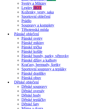
Svetry a Mikiny
Legíny
HOT
Koženky, vesty, saka
Sportovní oblečení
Prádlo
Soupravy a komplety
Těhotenská móda
Pánské oblečení
Pánské svetry
Pánské mikiny
Pánské trička
Pánské košile
Pánské bundy, parky, větrovky
Pánské džíny a kalhoty
Kraťasy, bermudy, šortky
Sportovní soupravy a tepláky
Pánské doplňky
Pánská obuv
Dětské oblečení
Dětské soupravy
Dětské overaly
Dětské body
Dětské tepláčky
Dětské šaty
Máma a dcera