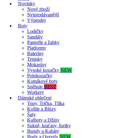
Novinky
Nové zboží
Nejprodávanější
Výprodej
Boty
Lodičky
Sandály
Pantofle a žabky
Platformy
Baleríny
Tenisky
Mokasíny
Vysoké kozačky
NEW
Polokozačky
Kotníkové boty
Sněhule
BEST
Workery
Dámské oblečení
Topy, Trička, Tílka
Košile a Blůzy
Šaty
Kalhoty a Džíny
Sukně, kraťasy, šortky
Bundy a Kabáty
Body a Overaly
NEW