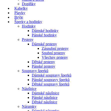
Doplňky
Kabelky
Plavky
Brýle
Šperky a hodinky
Hodinky
Dámské hodinky
Pánské hodinky
Prsteny
Dámské prsteny
Zásnubní prsteny
Snubní prsteny
Všechny prsteny
Dětské prsteny
Pánské prsteny
Soupravy šperků
Dámské soupravy šperků
Pánské soupravy šperků
Dětské soupravy šperků
Náušnice
Dámské náušnice
Pánské náušnice
Dětské náušnice
Náramky
Dámské náramky