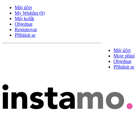
Můj účet
My Wishlist
(
0
)
Můj košík
Objednat
Registrovat
Přihlásit se
Můj účet
Moje přání
Objednat
Přihlásit se