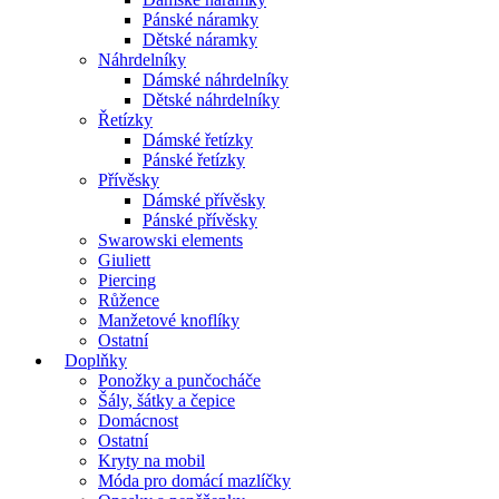
Pánské náramky
Dětské náramky
Náhrdelníky
Dámské náhrdelníky
Dětské náhrdelníky
Řetízky
Dámské řetízky
Pánské řetízky
Přívěsky
Dámské přívěsky
Pánské přívěsky
Swarowski elements
Giuliett
Piercing
Růžence
Manžetové knoflíky
Ostatní
Doplňky
Ponožky a punčocháče
Šály, šátky a čepice
Domácnost
Ostatní
Kryty na mobil
Móda pro domácí mazlíčky