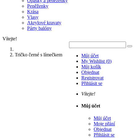
Opasky a peněženky
Peněženky
Krása
Vlasy
Akrylové kravaty
Párty balóny
Vítejte!
Tričko černé s límečkem
Můj účet
My Wishlist
(
0
)
Můj košík
Objednat
Registrovat
Přihlásit se
Vítejte!
Můj účet
Můj účet
Moje přání
Objednat
Přihlásit se