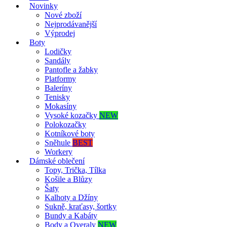
Novinky
Nové zboží
Nejprodávanější
Výprodej
Boty
Lodičky
Sandály
Pantofle a žabky
Platformy
Baleríny
Tenisky
Mokasíny
Vysoké kozačky
NEW
Polokozačky
Kotníkové boty
Sněhule
BEST
Workery
Dámské oblečení
Topy, Trička, Tílka
Košile a Blůzy
Šaty
Kalhoty a Džíny
Sukně, kraťasy, šortky
Bundy a Kabáty
Body a Overaly
NEW