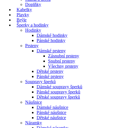
Doplňky
Kabelky
Plavky
Brýle
Šperky a hodinky
Hodinky
Dámské hodinky
Pánské hodinky
Prsteny
Dámské prsteny
Zásnubní prsteny
Snubní prsteny
Všechny prsteny
Dětské prsteny
Pánské prsteny
Soupravy šperků
Dámské soupravy šperků
Pánské soupravy šperků
Dětské soupravy šperků
Náušnice
Dámské náušnice
Pánské náušnice
Dětské náušnice
Náramky
Dámské náramky