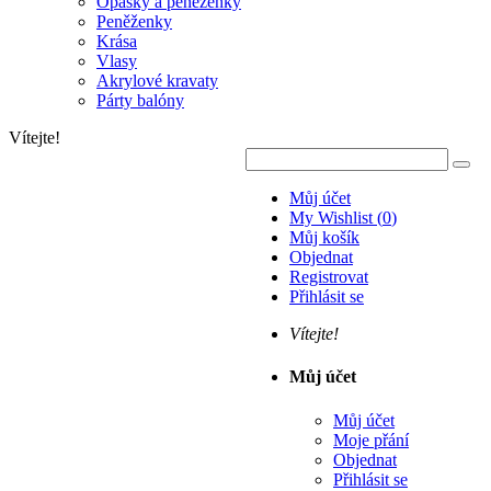
Opasky a peněženky
Peněženky
Krása
Vlasy
Akrylové kravaty
Párty balóny
Vítejte!
Můj účet
My Wishlist
(
0
)
Můj košík
Objednat
Registrovat
Přihlásit se
Vítejte!
Můj účet
Můj účet
Moje přání
Objednat
Přihlásit se