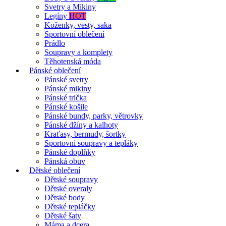
Svetry a Mikiny
Legíny
HOT
Koženky, vesty, saka
Sportovní oblečení
Prádlo
Soupravy a komplety
Těhotenská móda
Pánské oblečení
Pánské svetry
Pánské mikiny
Pánské trička
Pánské košile
Pánské bundy, parky, větrovky
Pánské džíny a kalhoty
Kraťasy, bermudy, šortky
Sportovní soupravy a tepláky
Pánské doplňky
Pánská obuv
Dětské oblečení
Dětské soupravy
Dětské overaly
Dětské body
Dětské tepláčky
Dětské šaty
Máma a dcera