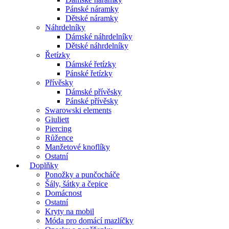
Pánské náramky
Dětské náramky
Náhrdelníky
Dámské náhrdelníky
Dětské náhrdelníky
Řetízky
Dámské řetízky
Pánské řetízky
Přívěsky
Dámské přívěsky
Pánské přívěsky
Swarowski elements
Giuliett
Piercing
Růžence
Manžetové knoflíky
Ostatní
Doplňky
Ponožky a punčocháče
Šály, šátky a čepice
Domácnost
Ostatní
Kryty na mobil
Móda pro domácí mazlíčky