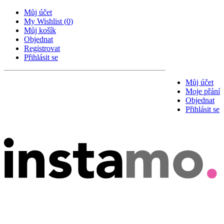
Můj účet
My Wishlist
(
0
)
Můj košík
Objednat
Registrovat
Přihlásit se
Můj účet
Moje přání
Objednat
Přihlásit se