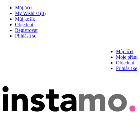
Můj účet
My Wishlist
(
0
)
Můj košík
Objednat
Registrovat
Přihlásit se
Můj účet
Moje přání
Objednat
Přihlásit se