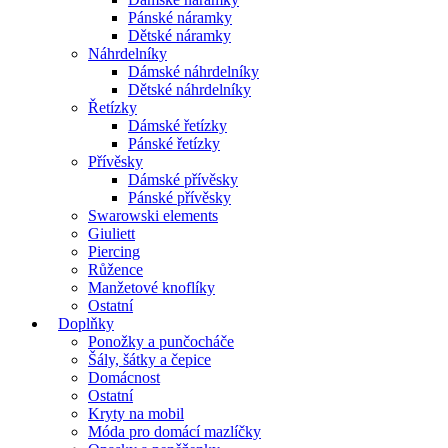
Pánské náramky
Dětské náramky
Náhrdelníky
Dámské náhrdelníky
Dětské náhrdelníky
Řetízky
Dámské řetízky
Pánské řetízky
Přívěsky
Dámské přívěsky
Pánské přívěsky
Swarowski elements
Giuliett
Piercing
Růžence
Manžetové knoflíky
Ostatní
Doplňky
Ponožky a punčocháče
Šály, šátky a čepice
Domácnost
Ostatní
Kryty na mobil
Móda pro domácí mazlíčky