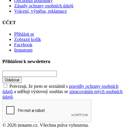
Obchodní podmínky
Zásady ochrany osobních údajů
Vrácení, výměna, reklamace
ÚČET
Přihlásit se
Zobrazit košík
Facebook
Instagram
Přihlášení k newsletteru
Odebírat
Potvrzuji, že jsem se seznámil s
pravidly ochrany osobních
údajů
a uděluji výslovný souhlas se
zpracováním mých osobních
údajů
.
© 2026 instamo.cz. Všechna práva vyhrazena.