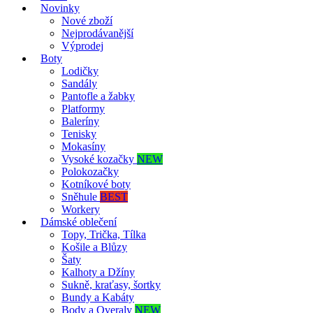
Novinky
Nové zboží
Nejprodávanější
Výprodej
Boty
Lodičky
Sandály
Pantofle a žabky
Platformy
Baleríny
Tenisky
Mokasíny
Vysoké kozačky
NEW
Polokozačky
Kotníkové boty
Sněhule
BEST
Workery
Dámské oblečení
Topy, Trička, Tílka
Košile a Blůzy
Šaty
Kalhoty a Džíny
Sukně, kraťasy, šortky
Bundy a Kabáty
Body a Overaly
NEW