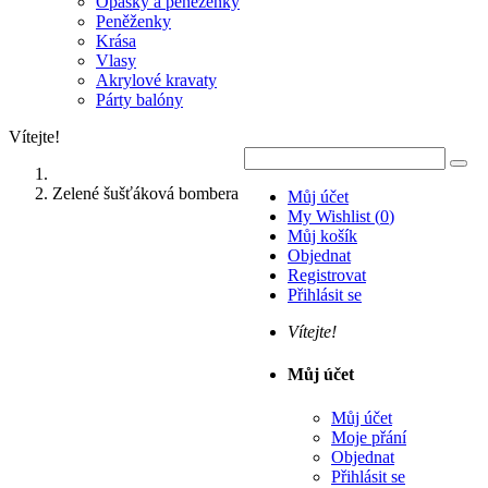
Opasky a peněženky
Peněženky
Krása
Vlasy
Akrylové kravaty
Párty balóny
Vítejte!
Zelené šušťáková bombera
Můj účet
My Wishlist
(
0
)
Můj košík
Objednat
Registrovat
Přihlásit se
Vítejte!
Můj účet
Můj účet
Moje přání
Objednat
Přihlásit se