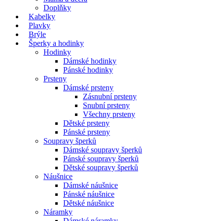
Doplňky
Kabelky
Plavky
Brýle
Šperky a hodinky
Hodinky
Dámské hodinky
Pánské hodinky
Prsteny
Dámské prsteny
Zásnubní prsteny
Snubní prsteny
Všechny prsteny
Dětské prsteny
Pánské prsteny
Soupravy šperků
Dámské soupravy šperků
Pánské soupravy šperků
Dětské soupravy šperků
Náušnice
Dámské náušnice
Pánské náušnice
Dětské náušnice
Náramky
Dámské náramky