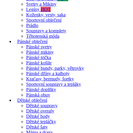
Svetry a Mikiny
Legíny
HOT
Koženky, vesty, saka
Sportovní oblečení
Prádlo
Soupravy a komplety
Těhotenská móda
Pánské oblečení
Pánské svetry
Pánské mikiny
Pánské trička
Pánské košile
Pánské bundy, parky, větrovky
Pánské džíny a kalhoty
Kraťasy, bermudy, šortky
Sportovní soupravy a tepláky
Pánské doplňky
Pánská obuv
Dětské oblečení
Dětské soupravy
Dětské overaly
Dětské body
Dětské tepláčky
Dětské šaty
Máma a dcera