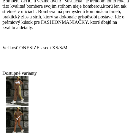
Bombera CHIC ti vezme dych! "Šuštiačka" je trendom tohto roka a
táto kvalitná bombera svojim strihom nieje bomberou,ktorú len tak
stretneš v uliciach. Bombera má premyslenú kombináciu farieb,
praktický zips a strih, ktorý sa dokonale prispôsobí postave. Ide o
prémiový kúsok pre FASHIONMANIAČKY, ktoré dbajú na
kvalitu a detaily.
Veľkosť ONESIZE - sedí XS/S/M
Dostupné varianty