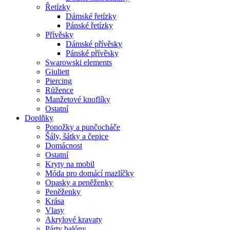
Řetízky
Dámské řetízky
Pánské řetízky
Přívěsky
Dámské přívěsky
Pánské přívěsky
Swarowski elements
Giuliett
Piercing
Růžence
Manžetové knoflíky
Ostatní
Doplňky
Ponožky a punčocháče
Šály, šátky a čepice
Domácnost
Ostatní
Kryty na mobil
Móda pro domácí mazlíčky
Opasky a peněženky
Peněženky
Krása
Vlasy
Akrylové kravaty
Párty balóny