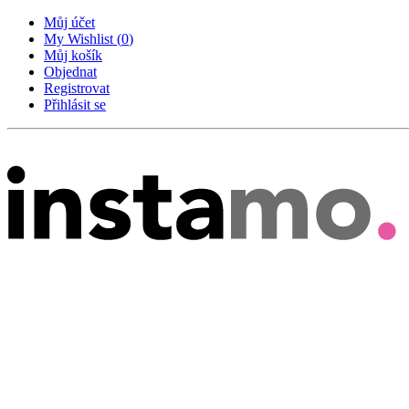
Můj účet
My Wishlist
(
0
)
Můj košík
Objednat
Registrovat
Přihlásit se