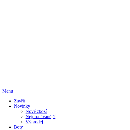
Menu
Zavřít
Novinky
Nové zboží
Nejprodávanější
Výprodej
Boty