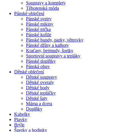
Soupravy a komplety
Těhotenská móda
Pánské oblečení
Pánské svetry
Pánské mikiny
Pánské trička
Pánské košile
Pánské bundy, parky, větrovky
Pánské džíny a kalhoty
Kraťasy, bermudy, šortky
Sportovní soupravy a tepláky
Pánské doplňky
Pánská obuv
Dětské oblečení
Dětské soupravy
Dětské overaly
Dětské body
Dětské tepláčky
Dětské šaty
Máma a dcera
Doplňky
Kabelky
Plavky
Brýle
Šperky a hodinky