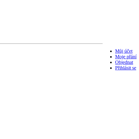
Můj účet
Moje přání
Objednat
Přihlásit se