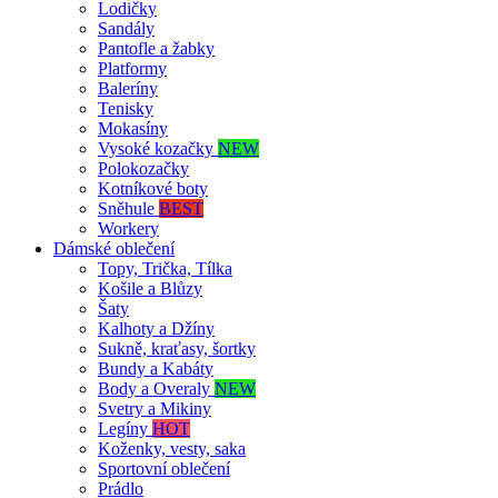
Lodičky
Sandály
Pantofle a žabky
Platformy
Baleríny
Tenisky
Mokasíny
Vysoké kozačky
NEW
Polokozačky
Kotníkové boty
Sněhule
BEST
Workery
Dámské oblečení
Topy, Trička, Tílka
Košile a Blůzy
Šaty
Kalhoty a Džíny
Sukně, kraťasy, šortky
Bundy a Kabáty
Body a Overaly
NEW
Svetry a Mikiny
Legíny
HOT
Koženky, vesty, saka
Sportovní oblečení
Prádlo