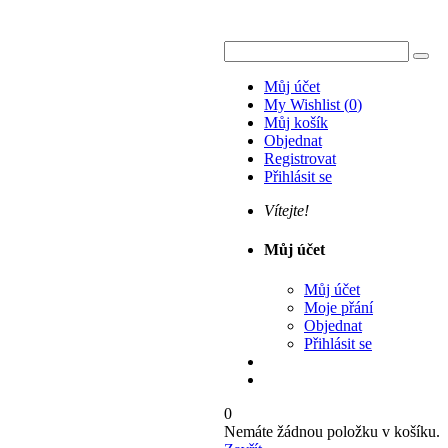
Můj účet
My Wishlist
(
0
)
Můj košík
Objednat
Registrovat
Přihlásit se
Vítejte!
Můj účet
Můj účet
Moje přání
Objednat
Přihlásit se
0
Nemáte žádnou položku v košíku.