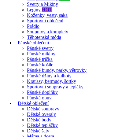
Svetry a Mikiny
Legíny
HOT
Koženky, vesty, saka
Sportovní oblečení
Prádlo
Soupravy a komplety
Těhotenská móda
Pánské oblečení
Pánské svetry
Pánské mikiny
Pánské trička
Pánské košile
Pánské bundy, parky, větrovky
Pánské džíny a kalhoty
Kraťasy, bermudy, šortky
Sportovní soupravy a tepláky
Pánské doplňky
Pánská obuv
Dětské oblečení
Dětské soupravy
Dětské overaly
Dětské body
Dětské tepláčky
Dětské šaty
Máma a dcera