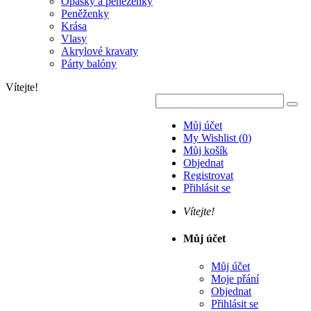
Opasky a peněženky
Peněženky
Krása
Vlasy
Akrylové kravaty
Párty balóny
Vítejte!
Můj účet
My Wishlist
(
0
)
Můj košík
Objednat
Registrovat
Přihlásit se
Vítejte!
Můj účet
Můj účet
Moje přání
Objednat
Přihlásit se