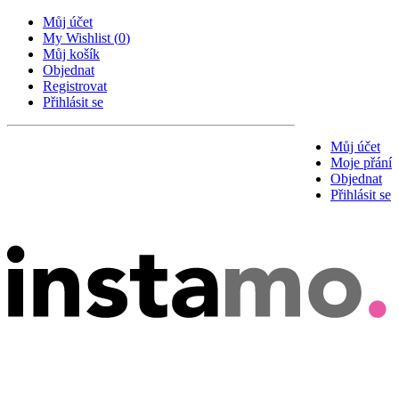
Můj účet
My Wishlist
(
0
)
Můj košík
Objednat
Registrovat
Přihlásit se
Můj účet
Moje přání
Objednat
Přihlásit se