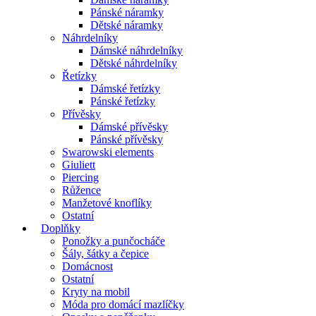
Pánské náramky
Dětské náramky
Náhrdelníky
Dámské náhrdelníky
Dětské náhrdelníky
Řetízky
Dámské řetízky
Pánské řetízky
Přívěsky
Dámské přívěsky
Pánské přívěsky
Swarowski elements
Giuliett
Piercing
Růžence
Manžetové knoflíky
Ostatní
Doplňky
Ponožky a punčocháče
Šály, šátky a čepice
Domácnost
Ostatní
Kryty na mobil
Móda pro domácí mazlíčky