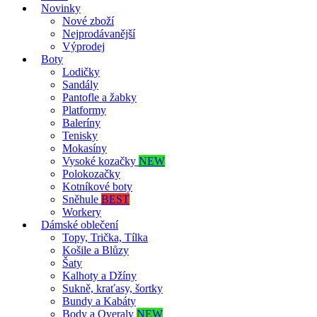
Novinky
Nové zboží
Nejprodávanější
Výprodej
Boty
Lodičky
Sandály
Pantofle a žabky
Platformy
Baleríny
Tenisky
Mokasíny
Vysoké kozačky
NEW
Polokozačky
Kotníkové boty
Sněhule
BEST
Workery
Dámské oblečení
Topy, Trička, Tílka
Košile a Blůzy
Šaty
Kalhoty a Džíny
Sukně, kraťasy, šortky
Bundy a Kabáty
Body a Overaly
NEW