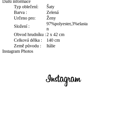
Další informace
Typ oblečení:
Šaty
Barva :
Zelená
Určeno pro:
Ženy
97%polyester,3%elasta
Složení :
n
Obvod hrudníku :
2 x 42 cm
Celková délka :
140 cm
Země původu :
Itálie
Instagram Photos