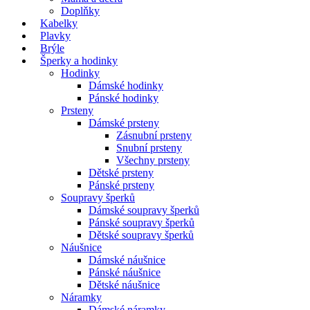
Doplňky
Kabelky
Plavky
Brýle
Šperky a hodinky
Hodinky
Dámské hodinky
Pánské hodinky
Prsteny
Dámské prsteny
Zásnubní prsteny
Snubní prsteny
Všechny prsteny
Dětské prsteny
Pánské prsteny
Soupravy šperků
Dámské soupravy šperků
Pánské soupravy šperků
Dětské soupravy šperků
Náušnice
Dámské náušnice
Pánské náušnice
Dětské náušnice
Náramky
Dámské náramky