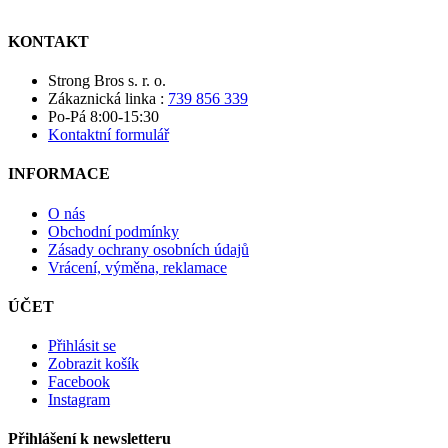
KONTAKT
Strong Bros s. r. o.
Zákaznická linka :
739 856 339
Po-Pá 8:00-15:30
Kontaktní formulář
INFORMACE
O nás
Obchodní podmínky
Zásady ochrany osobních údajů
Vrácení, výměna, reklamace
ÚČET
Přihlásit se
Zobrazit košík
Facebook
Instagram
Přihlášení k newsletteru