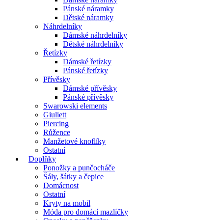
Pánské náramky
Dětské náramky
Náhrdelníky
Dámské náhrdelníky
Dětské náhrdelníky
Řetízky
Dámské řetízky
Pánské řetízky
Přívěsky
Dámské přívěsky
Pánské přívěsky
Swarowski elements
Giuliett
Piercing
Růžence
Manžetové knoflíky
Ostatní
Doplňky
Ponožky a punčocháče
Šály, šátky a čepice
Domácnost
Ostatní
Kryty na mobil
Móda pro domácí mazlíčky