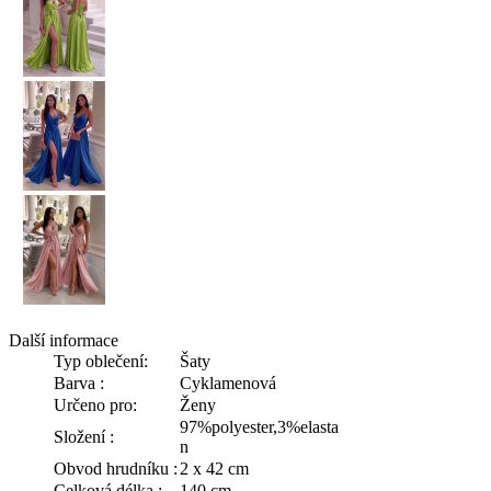
Další informace
Typ oblečení:
Šaty
Barva :
Cyklamenová
Určeno pro:
Ženy
97%polyester,3%elasta
Složení :
n
Obvod hrudníku :
2 x 42 cm
Celková délka :
140 cm