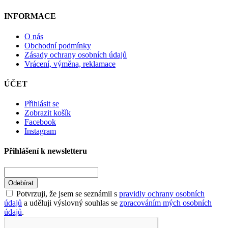
INFORMACE
O nás
Obchodní podmínky
Zásady ochrany osobních údajů
Vrácení, výměna, reklamace
ÚČET
Přihlásit se
Zobrazit košík
Facebook
Instagram
Přihlášení k newsletteru
Odebírat
Potvrzuji, že jsem se seznámil s
pravidly ochrany osobních
údajů
a uděluji výslovný souhlas se
zpracováním mých osobních
údajů
.