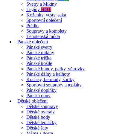
Svetry a Mikiny
Legíny
HOT
Koženky, vesty, saka
Sportovní oblečení
Prádlo
Soupravy a komplety
Těhotenská móda
Pánské oblečení
Pánské svetry
Pánské mikiny
Pánské trička
Pánské košile
Pánské bundy, parky, větrovky
Pánské džíny a kalhoty
Kraťasy, bermudy, šortky
Sportovní soupravy a tepláky
Pánské doplňky
Pánská obuv
Dětské oblečení
Dětské soupravy
Dětské overaly
Dětské body
Dětské tepláčky
Dětské šaty
Máma a dcera