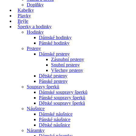
Doplňky
Kabelky
Plavky
Brýle
Šperky a hodinky
Hodinky
Dámské hodinky
Pánské hodinky
Prsteny
Dámské prsteny
Zásnubní prsteny
Snubní prsteny
Všechny prsteny
Dětské prsteny
Pánské prsteny
Soupravy šperků
Dámské soupravy šperků
Pánské soupravy šperků
Dětské soupravy šperků
Náušnice
Dámské náušnice
Pánské náušnice
Dětské náušnice
Náramky
Dámské náramky