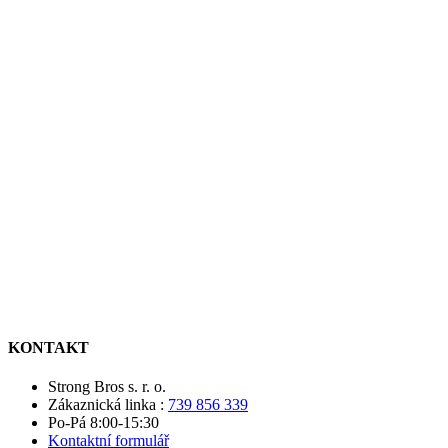
KONTAKT
Strong Bros s. r. o.
Zákaznická linka :
739 856 339
Po-Pá 8:00-15:30
Kontaktní formulář