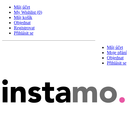
Můj účet
My Wishlist
(
0
)
Můj košík
Objednat
Registrovat
Přihlásit se
Můj účet
Moje přání
Objednat
Přihlásit se