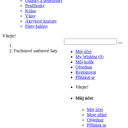
Opasky a peněženky
Peněženky
Krása
Vlasy
Akrylové kravaty
Párty balóny
Vítejte!
Fuchsiové saténové šaty
Můj účet
My Wishlist
(
0
)
Můj košík
Objednat
Registrovat
Přihlásit se
Vítejte!
Můj účet
Můj účet
Moje přání
Objednat
Přihlásit se