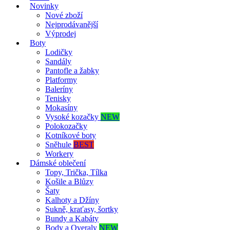
Novinky
Nové zboží
Nejprodávanější
Výprodej
Boty
Lodičky
Sandály
Pantofle a žabky
Platformy
Baleríny
Tenisky
Mokasíny
Vysoké kozačky
NEW
Polokozačky
Kotníkové boty
Sněhule
BEST
Workery
Dámské oblečení
Topy, Trička, Tílka
Košile a Blůzy
Šaty
Kalhoty a Džíny
Sukně, kraťasy, šortky
Bundy a Kabáty
Body a Overaly
NEW