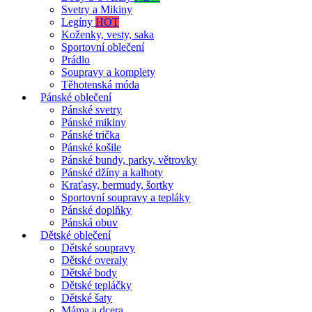
Svetry a Mikiny
Legíny
HOT
Koženky, vesty, saka
Sportovní oblečení
Prádlo
Soupravy a komplety
Těhotenská móda
Pánské oblečení
Pánské svetry
Pánské mikiny
Pánské trička
Pánské košile
Pánské bundy, parky, větrovky
Pánské džíny a kalhoty
Kraťasy, bermudy, šortky
Sportovní soupravy a tepláky
Pánské doplňky
Pánská obuv
Dětské oblečení
Dětské soupravy
Dětské overaly
Dětské body
Dětské tepláčky
Dětské šaty
Máma a dcera