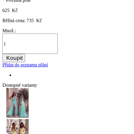
* Povinná pole
625 Kč
Běžná cena:
735 Kč
Množ.:
Koupit
Přidat do seznamu přání
Dostupné varianty