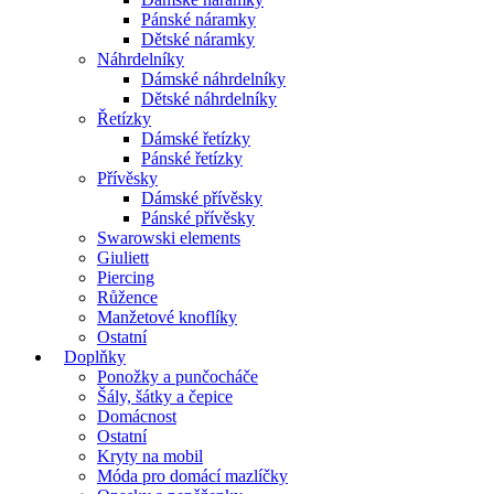
Pánské náramky
Dětské náramky
Náhrdelníky
Dámské náhrdelníky
Dětské náhrdelníky
Řetízky
Dámské řetízky
Pánské řetízky
Přívěsky
Dámské přívěsky
Pánské přívěsky
Swarowski elements
Giuliett
Piercing
Růžence
Manžetové knoflíky
Ostatní
Doplňky
Ponožky a punčocháče
Šály, šátky a čepice
Domácnost
Ostatní
Kryty na mobil
Móda pro domácí mazlíčky