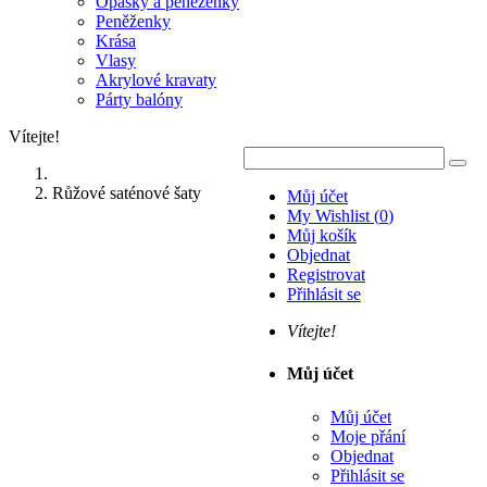
Opasky a peněženky
Peněženky
Krása
Vlasy
Akrylové kravaty
Párty balóny
Vítejte!
Růžové saténové šaty
Můj účet
My Wishlist
(
0
)
Můj košík
Objednat
Registrovat
Přihlásit se
Vítejte!
Můj účet
Můj účet
Moje přání
Objednat
Přihlásit se