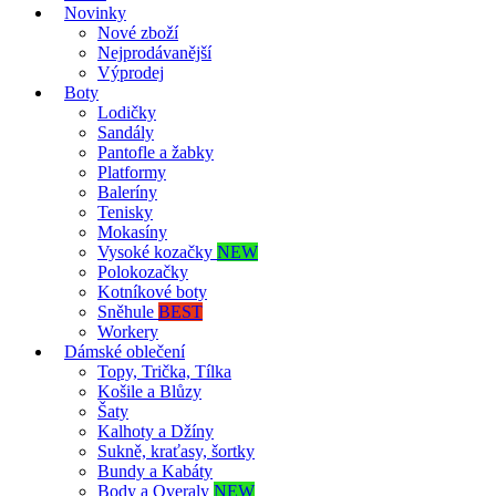
Novinky
Nové zboží
Nejprodávanější
Výprodej
Boty
Lodičky
Sandály
Pantofle a žabky
Platformy
Baleríny
Tenisky
Mokasíny
Vysoké kozačky
NEW
Polokozačky
Kotníkové boty
Sněhule
BEST
Workery
Dámské oblečení
Topy, Trička, Tílka
Košile a Blůzy
Šaty
Kalhoty a Džíny
Sukně, kraťasy, šortky
Bundy a Kabáty
Body a Overaly
NEW