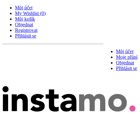
Můj účet
My Wishlist
(
0
)
Můj košík
Objednat
Registrovat
Přihlásit se
Můj účet
Moje přání
Objednat
Přihlásit se