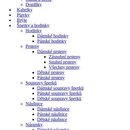
Doplňky
Kabelky
Plavky
Brýle
Šperky a hodinky
Hodinky
Dámské hodinky
Pánské hodinky
Prsteny
Dámské prsteny
Zásnubní prsteny
Snubní prsteny
Všechny prsteny
Dětské prsteny
Pánské prsteny
Soupravy šperků
Dámské soupravy šperků
Pánské soupravy šperků
Dětské soupravy šperků
Náušnice
Dámské náušnice
Pánské náušnice
Dětské náušnice
Náramky
Dámské náramky