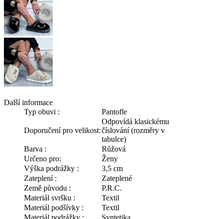
Další informace
Typ obuvi :
Pantofle
Odpovídá klasickému
Doporučení pro velikost:
číslování (rozměry v
tabulce)
Barva :
Růžová
Určeno pro:
Ženy
Výška podrážky :
3,5 cm
Zateplení :
Zateplené
Země původu :
P.R.C.
Materiál svršku :
Textil
Materiál podšívky :
Textil
Materiál podrážky :
Syntetika