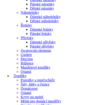
Pánské náramky
Dětské náramky
Náhrdelníky
Dámské náhrdelníky
Dětské náhrdelníky
Řetízky
Dámské řetízky
Pánské řetízky
Přívěsky
Dámské přívěsky
Pánské přívěsky
Swarowski elements
Giuliett
Piercing
Růžence
Manžetové knoflíky
Ostatní
Doplňky
Ponožky a punčocháče
Šály, šátky a čepice
Domácnost
Ostatní
Kryty na mobil
Móda pro domácí mazlíčky