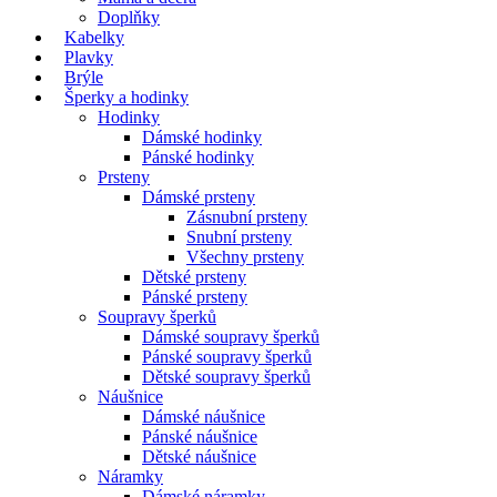
Doplňky
Kabelky
Plavky
Brýle
Šperky a hodinky
Hodinky
Dámské hodinky
Pánské hodinky
Prsteny
Dámské prsteny
Zásnubní prsteny
Snubní prsteny
Všechny prsteny
Dětské prsteny
Pánské prsteny
Soupravy šperků
Dámské soupravy šperků
Pánské soupravy šperků
Dětské soupravy šperků
Náušnice
Dámské náušnice
Pánské náušnice
Dětské náušnice
Náramky
Dámské náramky