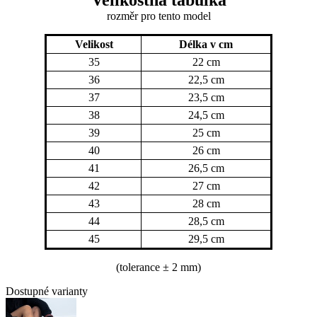
Velikostná tabulka
rozměr
pro tento model
Velikost
Délka v cm
35
22 cm
36
22,5 cm
37
23,5 cm
38
24,5 cm
39
25 cm
40
26 cm
41
26,5 cm
42
27 cm
43
28 cm
44
28,5 cm
45
29,5 cm
(tolerance
± 2 mm)
Dostupné varianty