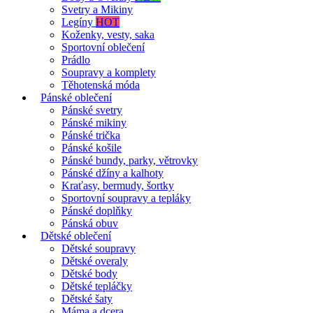
Svetry a Mikiny
Legíny
HOT
Koženky, vesty, saka
Sportovní oblečení
Prádlo
Soupravy a komplety
Těhotenská móda
Pánské oblečení
Pánské svetry
Pánské mikiny
Pánské trička
Pánské košile
Pánské bundy, parky, větrovky
Pánské džíny a kalhoty
Kraťasy, bermudy, šortky
Sportovní soupravy a tepláky
Pánské doplňky
Pánská obuv
Dětské oblečení
Dětské soupravy
Dětské overaly
Dětské body
Dětské tepláčky
Dětské šaty
Máma a dcera