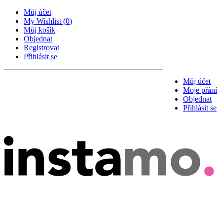
Můj účet
My Wishlist
(
0
)
Můj košík
Objednat
Registrovat
Přihlásit se
Můj účet
Moje přání
Objednat
Přihlásit se