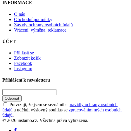
INFORMACE
O nás
Obchodní podmínky
Zásady ochrany osobních údajů
Vrácení, výměna, reklamace
ÚČET
Přihlásit se
Zobrazit košík
Facebook
Instagram
Přihlášení k newsletteru
Odebírat
Potvrzuji, že jsem se seznámil s
pravidly ochrany osobních
údajů
a uděluji výslovný souhlas se
zpracováním mých osobních
údajů
.
© 2026 instamo.cz. Všechna práva vyhrazena.