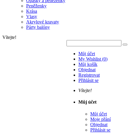
Opasky a peněženky
Peněženky
Krása
Vlasy
Akrylové kravaty
Párty balóny
Vítejte!
Můj účet
My Wishlist
(
0
)
Můj košík
Objednat
Registrovat
Přihlásit se
Vítejte!
Můj účet
Můj účet
Moje přání
Objednat
Přihlásit se