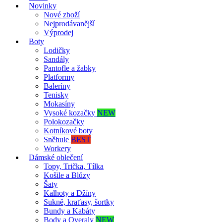
Novinky
Nové zboží
Nejprodávanější
Výprodej
Boty
Lodičky
Sandály
Pantofle a žabky
Platformy
Baleríny
Tenisky
Mokasíny
Vysoké kozačky
NEW
Polokozačky
Kotníkové boty
Sněhule
BEST
Workery
Dámské oblečení
Topy, Trička, Tílka
Košile a Blůzy
Šaty
Kalhoty a Džíny
Sukně, kraťasy, šortky
Bundy a Kabáty
Body a Overaly
NEW