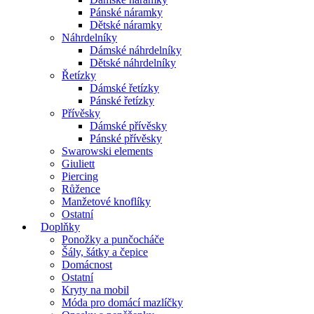
Pánské náramky
Dětské náramky
Náhrdelníky
Dámské náhrdelníky
Dětské náhrdelníky
Řetízky
Dámské řetízky
Pánské řetízky
Přívěsky
Dámské přívěsky
Pánské přívěsky
Swarowski elements
Giuliett
Piercing
Růžence
Manžetové knoflíky
Ostatní
Doplňky
Ponožky a punčocháče
Šály, šátky a čepice
Domácnost
Ostatní
Kryty na mobil
Móda pro domácí mazlíčky