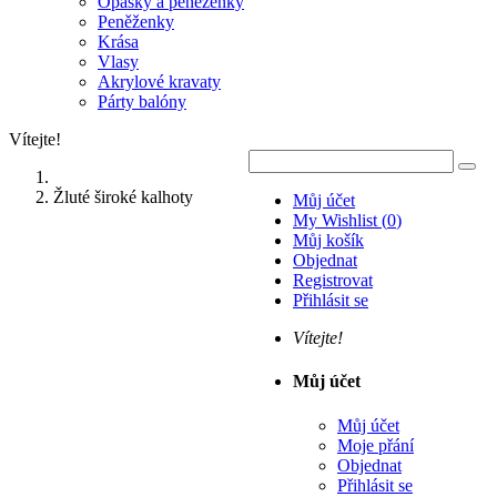
Opasky a peněženky
Peněženky
Krása
Vlasy
Akrylové kravaty
Párty balóny
Vítejte!
Žluté široké kalhoty
Můj účet
My Wishlist
(
0
)
Můj košík
Objednat
Registrovat
Přihlásit se
Vítejte!
Můj účet
Můj účet
Moje přání
Objednat
Přihlásit se