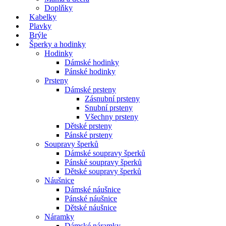
Doplňky
Kabelky
Plavky
Brýle
Šperky a hodinky
Hodinky
Dámské hodinky
Pánské hodinky
Prsteny
Dámské prsteny
Zásnubní prsteny
Snubní prsteny
Všechny prsteny
Dětské prsteny
Pánské prsteny
Soupravy šperků
Dámské soupravy šperků
Pánské soupravy šperků
Dětské soupravy šperků
Náušnice
Dámské náušnice
Pánské náušnice
Dětské náušnice
Náramky
Dámské náramky