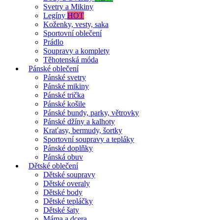
Svetry a Mikiny
Legíny
HOT
Koženky, vesty, saka
Sportovní oblečení
Prádlo
Soupravy a komplety
Těhotenská móda
Pánské oblečení
Pánské svetry
Pánské mikiny
Pánské trička
Pánské košile
Pánské bundy, parky, větrovky
Pánské džíny a kalhoty
Kraťasy, bermudy, šortky
Sportovní soupravy a tepláky
Pánské doplňky
Pánská obuv
Dětské oblečení
Dětské soupravy
Dětské overaly
Dětské body
Dětské tepláčky
Dětské šaty
Máma a dcera