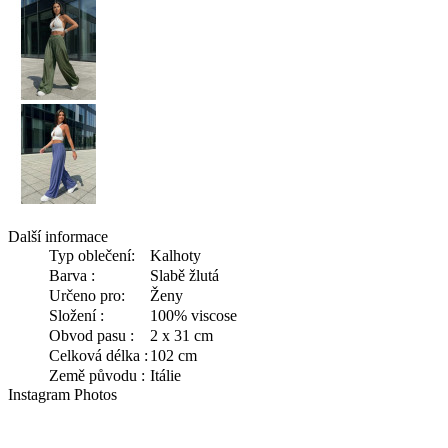
Další informace
Typ oblečení:
Kalhoty
Barva :
Slabě žlutá
Určeno pro:
Ženy
Složení :
100% viscose
Obvod pasu :
2 x 31 cm
Celková délka :
102 cm
Země původu :
Itálie
Instagram Photos