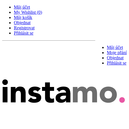
Můj účet
My Wishlist
(
0
)
Můj košík
Objednat
Registrovat
Přihlásit se
Můj účet
Moje přání
Objednat
Přihlásit se