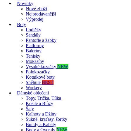
Novinky
Nové zboží
Nejprodávanější
Výprodej
Boty
Lodičky
Sandály
Pantofle a žabky
Platformy
Baleríny
Tenisky
Mokasíny
Vysoké kozačky
NEW
Polokozačky
Kotníkové boty
Sněhule
BEST
Workery
Dámské oblečení
Topy, Trička, Tílka
Košile a Blůzy
Šaty
Kalhoty a Džíny
Sukně, kraťasy, šortky
Bundy a Kabáty
Body a Overaly
NEW