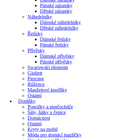
Pánské náramky
Dětské náramky
Náhrdelníky
Dámské náhrdelníky
Dětské náhrdelníky
Řetízky
Dámské řetízky
Pánské řetízky
Přívěsky
Dámské přívěsky
Pánské přívěsky
Swarowski elements
Giuliett
Piercing
Růžence
Manžetové knoflíky
Ostatní
Doplňky
Ponožky a punčocháče
Šály, šátky a čepice
Domácnost
Ostatní
Kryty na mobil
Móda pro domácí mazlíčky