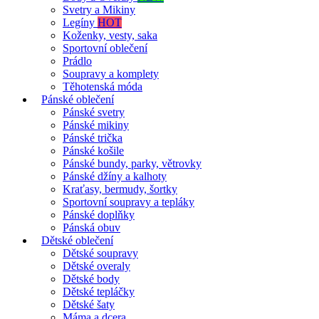
Svetry a Mikiny
Legíny
HOT
Koženky, vesty, saka
Sportovní oblečení
Prádlo
Soupravy a komplety
Těhotenská móda
Pánské oblečení
Pánské svetry
Pánské mikiny
Pánské trička
Pánské košile
Pánské bundy, parky, větrovky
Pánské džíny a kalhoty
Kraťasy, bermudy, šortky
Sportovní soupravy a tepláky
Pánské doplňky
Pánská obuv
Dětské oblečení
Dětské soupravy
Dětské overaly
Dětské body
Dětské tepláčky
Dětské šaty
Máma a dcera