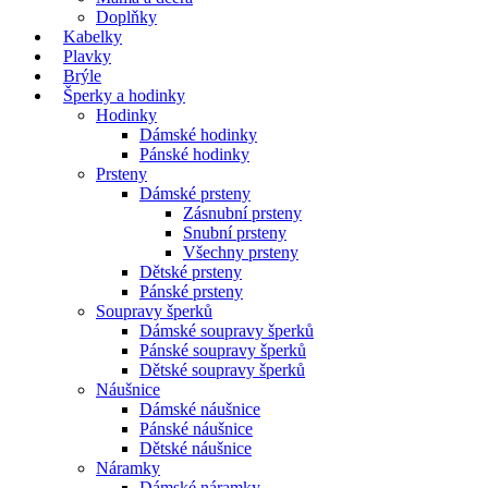
Doplňky
Kabelky
Plavky
Brýle
Šperky a hodinky
Hodinky
Dámské hodinky
Pánské hodinky
Prsteny
Dámské prsteny
Zásnubní prsteny
Snubní prsteny
Všechny prsteny
Dětské prsteny
Pánské prsteny
Soupravy šperků
Dámské soupravy šperků
Pánské soupravy šperků
Dětské soupravy šperků
Náušnice
Dámské náušnice
Pánské náušnice
Dětské náušnice
Náramky
Dámské náramky