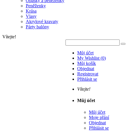
Opasky a peněženky
Peněženky
Krása
Vlasy
Akrylové kravaty
Párty balóny
Vítejte!
Můj účet
My Wishlist
(
0
)
Můj košík
Objednat
Registrovat
Přihlásit se
Vítejte!
Můj účet
Můj účet
Moje přání
Objednat
Přihlásit se