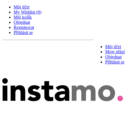
Můj účet
My Wishlist
(
0
)
Můj košík
Objednat
Registrovat
Přihlásit se
Můj účet
Moje přání
Objednat
Přihlásit se