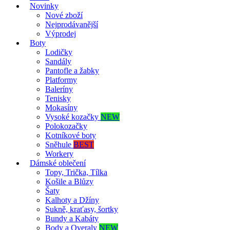
Novinky
Nové zboží
Nejprodávanější
Výprodej
Boty
Lodičky
Sandály
Pantofle a žabky
Platformy
Baleríny
Tenisky
Mokasíny
Vysoké kozačky
NEW
Polokozačky
Kotníkové boty
Sněhule
BEST
Workery
Dámské oblečení
Topy, Trička, Tílka
Košile a Blůzy
Šaty
Kalhoty a Džíny
Sukně, kraťasy, šortky
Bundy a Kabáty
Body a Overaly
NEW