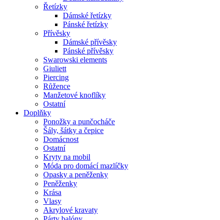
Řetízky
Dámské řetízky
Pánské řetízky
Přívěsky
Dámské přívěsky
Pánské přívěsky
Swarowski elements
Giuliett
Piercing
Růžence
Manžetové knoflíky
Ostatní
Doplňky
Ponožky a punčocháče
Šály, šátky a čepice
Domácnost
Ostatní
Kryty na mobil
Móda pro domácí mazlíčky
Opasky a peněženky
Peněženky
Krása
Vlasy
Akrylové kravaty
Párty balóny