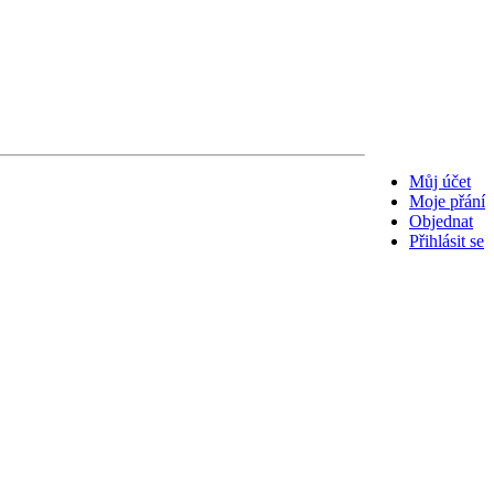
Můj účet
Moje přání
Objednat
Přihlásit se