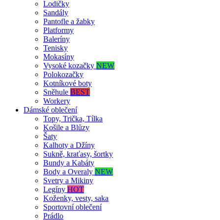
Lodičky
Sandály
Pantofle a žabky
Platformy
Baleríny
Tenisky
Mokasíny
Vysoké kozačky
NEW
Polokozačky
Kotníkové boty
Sněhule
BEST
Workery
Dámské oblečení
Topy, Trička, Tílka
Košile a Blůzy
Šaty
Kalhoty a Džíny
Sukně, kraťasy, šortky
Bundy a Kabáty
Body a Overaly
NEW
Svetry a Mikiny
Legíny
HOT
Koženky, vesty, saka
Sportovní oblečení
Prádlo