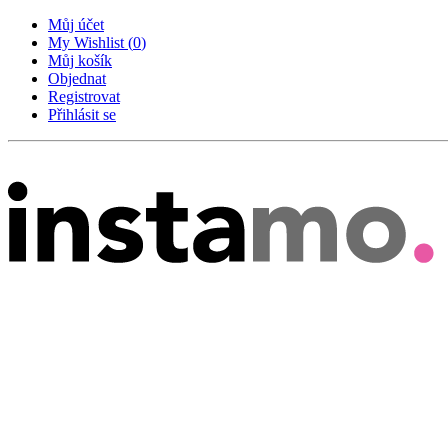
Můj účet
My Wishlist
(
0
)
Můj košík
Objednat
Registrovat
Přihlásit se