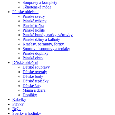
Soupravy a komplety
Těhotenská móda
Pánské oblečení
Pánské svetry
Pánské mikiny
Pánské trička
Pánské košile
Pánské bundy, parky, větrovky
Pánské džíny a kalhoty
Kraťasy, bermudy, šortky
Sportovní soupravy a tepláky
Pánské doplňky
Pánská obuv
Dětské oblečení
Dětské soupravy
Dětské overaly
Dětské body
Dětské tepláčky
Dětské šaty
Máma a dcera
Doplňky
Kabelky
Plavky
Brýle
Šperky a hodinky