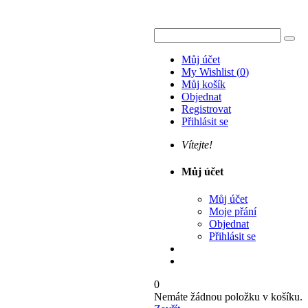
Můj účet
My Wishlist
(
0
)
Můj košík
Objednat
Registrovat
Přihlásit se
Vítejte!
Můj účet
Můj účet
Moje přání
Objednat
Přihlásit se
0
Nemáte žádnou položku v košíku.