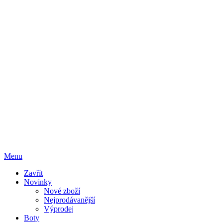
Menu
Zavřít
Novinky
Nové zboží
Nejprodávanější
Výprodej
Boty