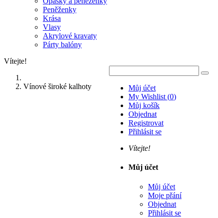
Opasky a peněženky
Peněženky
Krása
Vlasy
Akrylové kravaty
Párty balóny
Vítejte!
Vínové široké kalhoty
Můj účet
My Wishlist
(
0
)
Můj košík
Objednat
Registrovat
Přihlásit se
Vítejte!
Můj účet
Můj účet
Moje přání
Objednat
Přihlásit se