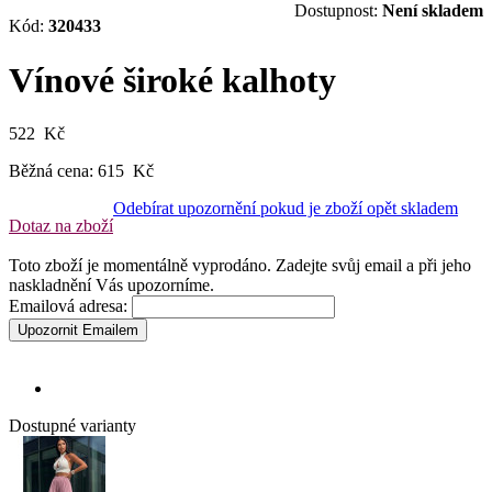
Dostupnost:
Není skladem
Kód:
320433
Vínové široké kalhoty
522 Kč
Běžná cena:
615 Kč
Odebírat upozornění pokud je zboží opět skladem
Dotaz na zboží
Toto zboží je momentálně vyprodáno. Zadejte svůj email a při jeho
naskladnění Vás upozorníme.
Emailová adresa:
Upozornit Emailem
Dostupné varianty