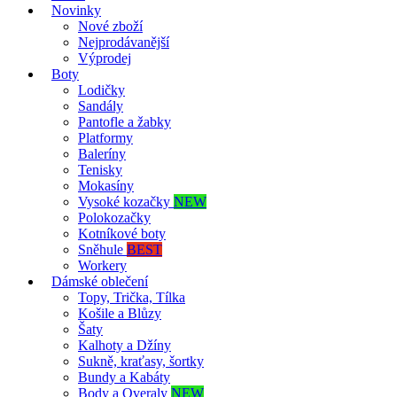
Novinky
Nové zboží
Nejprodávanější
Výprodej
Boty
Lodičky
Sandály
Pantofle a žabky
Platformy
Baleríny
Tenisky
Mokasíny
Vysoké kozačky
NEW
Polokozačky
Kotníkové boty
Sněhule
BEST
Workery
Dámské oblečení
Topy, Trička, Tílka
Košile a Blůzy
Šaty
Kalhoty a Džíny
Sukně, kraťasy, šortky
Bundy a Kabáty
Body a Overaly
NEW