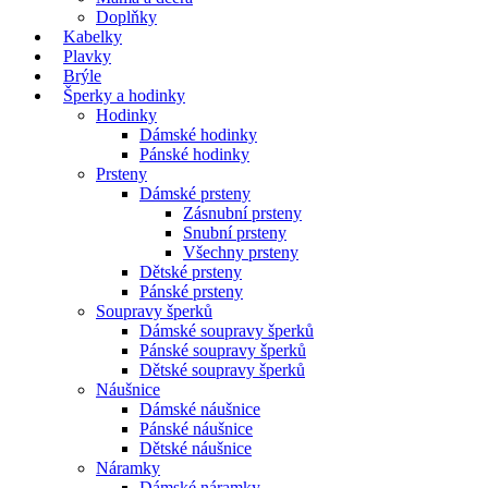
Doplňky
Kabelky
Plavky
Brýle
Šperky a hodinky
Hodinky
Dámské hodinky
Pánské hodinky
Prsteny
Dámské prsteny
Zásnubní prsteny
Snubní prsteny
Všechny prsteny
Dětské prsteny
Pánské prsteny
Soupravy šperků
Dámské soupravy šperků
Pánské soupravy šperků
Dětské soupravy šperků
Náušnice
Dámské náušnice
Pánské náušnice
Dětské náušnice
Náramky
Dámské náramky