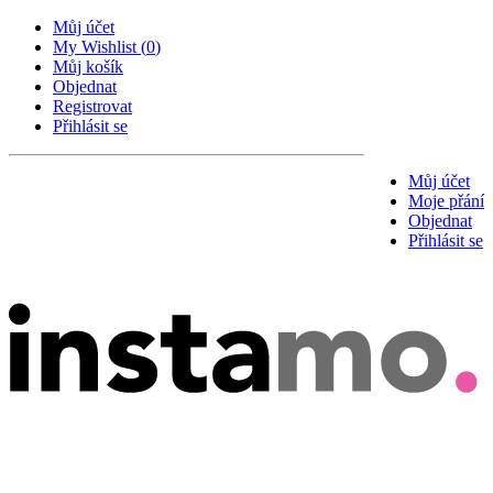
Můj účet
My Wishlist
(
0
)
Můj košík
Objednat
Registrovat
Přihlásit se
Můj účet
Moje přání
Objednat
Přihlásit se