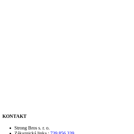
KONTAKT
Strong Bros s. r. o.
Zákaznická linka :
739 856 339