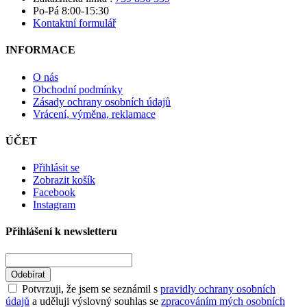
Po-Pá 8:00-15:30
Kontaktní formulář
INFORMACE
O nás
Obchodní podmínky
Zásady ochrany osobních údajů
Vrácení, výměna, reklamace
ÚČET
Přihlásit se
Zobrazit košík
Facebook
Instagram
Přihlášení k newsletteru
Odebírat
Potvrzuji, že jsem se seznámil s
pravidly ochrany osobních
údajů
a uděluji výslovný souhlas se
zpracováním mých osobních