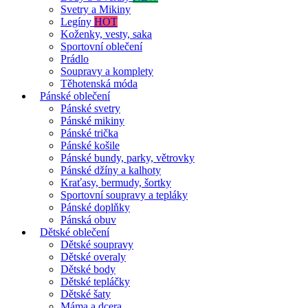
Svetry a Mikiny
Legíny
HOT
Koženky, vesty, saka
Sportovní oblečení
Prádlo
Soupravy a komplety
Těhotenská móda
Pánské oblečení
Pánské svetry
Pánské mikiny
Pánské trička
Pánské košile
Pánské bundy, parky, větrovky
Pánské džíny a kalhoty
Kraťasy, bermudy, šortky
Sportovní soupravy a tepláky
Pánské doplňky
Pánská obuv
Dětské oblečení
Dětské soupravy
Dětské overaly
Dětské body
Dětské tepláčky
Dětské šaty
Máma a dcera