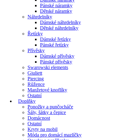
Pánské náramky
Dětské náramky
Náhrdelníky
Dámské náhrdelníky
Dětské náhrdelníky
Řetízky
Dámské řetízky
Pánské řetízky
Přívěsky
Dámské přívěsky
Pánské přívěsky
Swarowski elements
Giuliett
Piercing
Růžence
Manžetové knoflíky
Ostatní
Doplňky
Ponožky a punčocháče
Šály, šátky a čepice
Domácnost
Ostatní
Kryty na mobil
Móda pro domácí mazlíčky