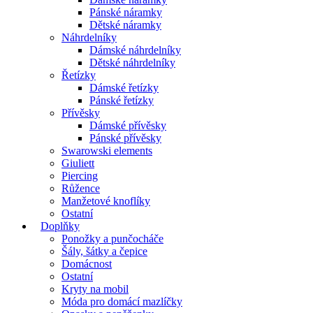
Pánské náramky
Dětské náramky
Náhrdelníky
Dámské náhrdelníky
Dětské náhrdelníky
Řetízky
Dámské řetízky
Pánské řetízky
Přívěsky
Dámské přívěsky
Pánské přívěsky
Swarowski elements
Giuliett
Piercing
Růžence
Manžetové knoflíky
Ostatní
Doplňky
Ponožky a punčocháče
Šály, šátky a čepice
Domácnost
Ostatní
Kryty na mobil
Móda pro domácí mazlíčky