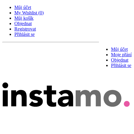
Můj účet
My Wishlist
(
0
)
Můj košík
Objednat
Registrovat
Přihlásit se
Můj účet
Moje přání
Objednat
Přihlásit se