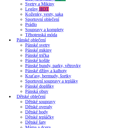
Svetry a Mikiny
Legíny
HOT
Koženky, vesty, saka
Sportovní oblečení
Prádlo
Soupravy a komplety
Těhotenská móda
Pánské oblečení
Pánské svetry
Pánské mikiny
Pánské trička
Pánské košile
Pánské bundy, parky, větrovky
Pánské džíny a kalhoty
Kraťasy, bermudy, šortky
Sportovní soupravy a tepláky
Pánské doplňky
Pánská obuv
Dětské oblečení
Dětské soupravy
Dětské overaly
Dětské body
Dětské tepláčky
Dětské šaty
Máma a dcera