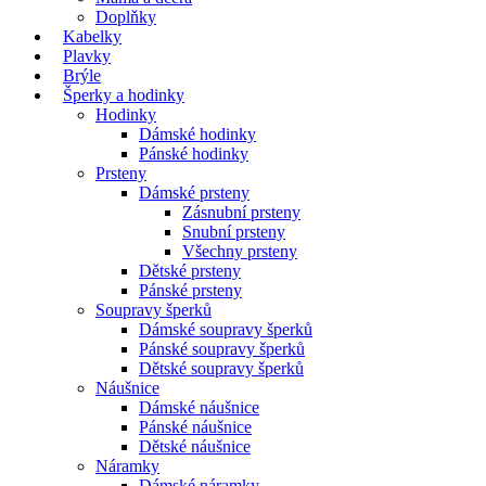
Doplňky
Kabelky
Plavky
Brýle
Šperky a hodinky
Hodinky
Dámské hodinky
Pánské hodinky
Prsteny
Dámské prsteny
Zásnubní prsteny
Snubní prsteny
Všechny prsteny
Dětské prsteny
Pánské prsteny
Soupravy šperků
Dámské soupravy šperků
Pánské soupravy šperků
Dětské soupravy šperků
Náušnice
Dámské náušnice
Pánské náušnice
Dětské náušnice
Náramky
Dámské náramky