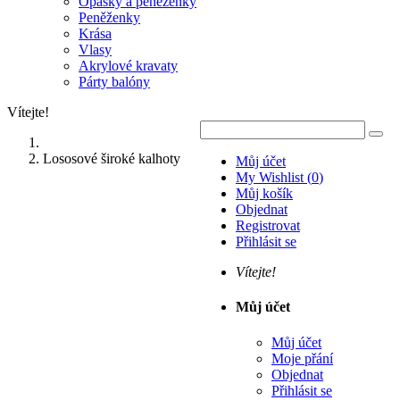
Opasky a peněženky
Peněženky
Krása
Vlasy
Akrylové kravaty
Párty balóny
Vítejte!
Lososové široké kalhoty
Můj účet
My Wishlist
(
0
)
Můj košík
Objednat
Registrovat
Přihlásit se
Vítejte!
Můj účet
Můj účet
Moje přání
Objednat
Přihlásit se