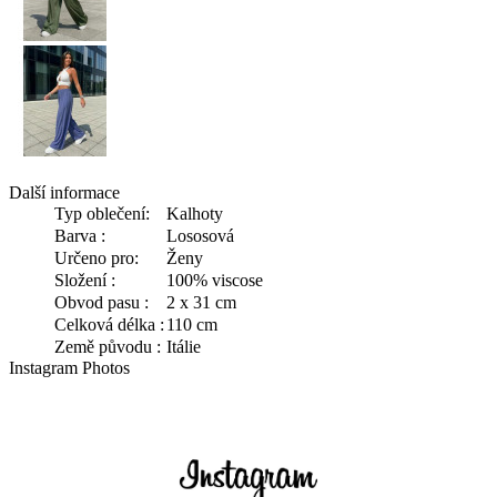
Další informace
Typ oblečení:
Kalhoty
Barva :
Lososová
Určeno pro:
Ženy
Složení :
100% viscose
Obvod pasu :
2 x 31 cm
Celková délka :
110 cm
Země původu :
Itálie
Instagram Photos