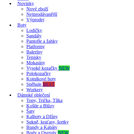
Novinky
Nové zboží
Nejprodávanější
Výprodej
Boty
Lodičky
Sandály
Pantofle a žabky
Platformy
Baleríny
Tenisky
Mokasíny
Vysoké kozačky
NEW
Polokozačky
Kotníkové boty
Sněhule
BEST
Workery
Dámské oblečení
Topy, Trička, Tílka
Košile a Blůzy
Šaty
Kalhoty a Džíny
Sukně, kraťasy, šortky
Bundy a Kabáty
Body a Overaly
NEW